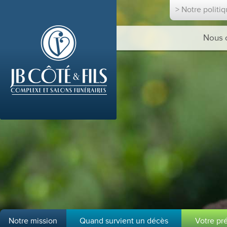
> Notre politi
Nous 
Notre mission
Quand survient un décès
Votre pr