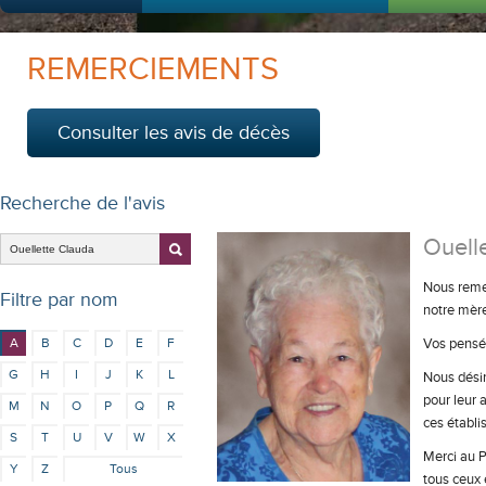
REMERCIEMENTS
Consulter les avis de décès
Recherche de l'avis
Ouell
Nous remer
Filtre par nom
notre mère
A
B
C
D
E
F
Vos pensée
G
H
I
J
K
L
Nous désir
pour leur 
M
N
O
P
Q
R
ces établi
S
T
U
V
W
X
Merci au P
Y
Z
Tous
tous ceux 