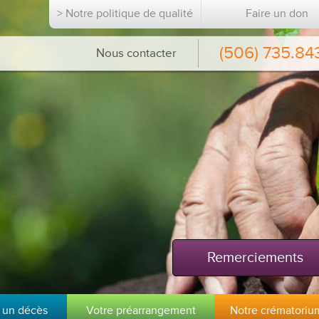
> Notre politique de qualité
Faire un don
(506) 735.84
Nous contacter
Remerciements
 un décès
Votre préarrangement
Notre crématoriu