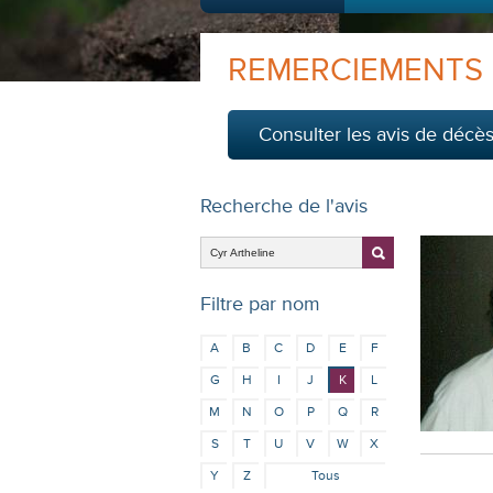
REMERCIEMENTS
Consulter les avis de décè
Recherche de l'avis
Filtre par nom
A
B
C
D
E
F
G
H
I
J
K
L
M
N
O
P
Q
R
S
T
U
V
W
X
Y
Z
Tous