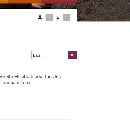
+
-
A
A
yer Ste-Élizabeth pour tous les
séjour parmi eux.