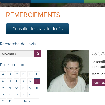
REMERCIEMENTS
Consulter les avis de décès
Recherche de l'avis
Cyr, A
La famil
Filtre par nom
bons soi
Merci e
A
B
C
D
E
F
G
H
I
J
K
L
Voir l'
M
N
O
P
Q
R
S
T
U
V
W
X
Y
Z
Tous