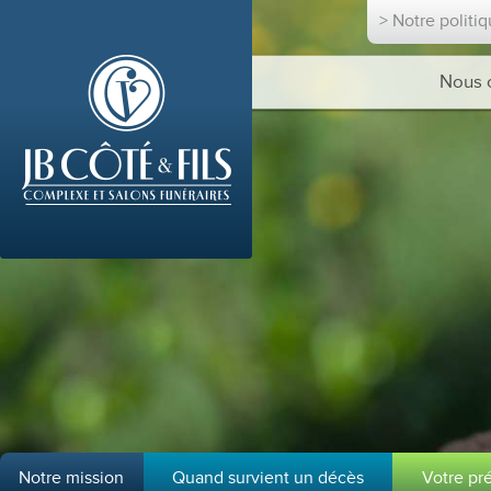
> Notre politi
Nous 
Notre mission
Quand survient un décès
Votre pr