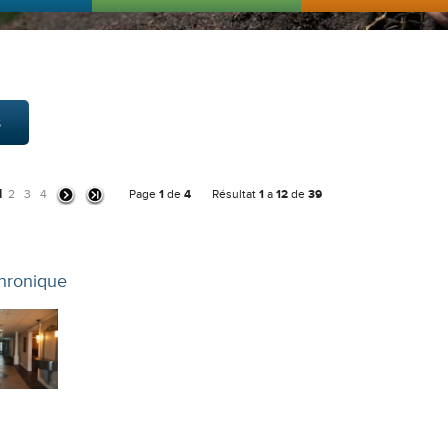
s
1
2
3
4
Page
1
de
4
Résultat
1
a
12
de
39
hronique