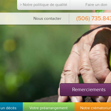
> Notre politique de qualité
Faire un don
(506) 735.84
Nous contacter
Remerciements
 un décès
Votre préarrangement
Notre crématoriu