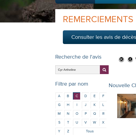
REMERCIEMENTS
Consulter les avis de décè
Recherche de l'avis
Filtre par nom
Nouvelle C
A
B
C
D
E
F
G
H
I
J
K
L
M
N
O
P
Q
R
S
T
U
V
W
X
Y
Z
Tous