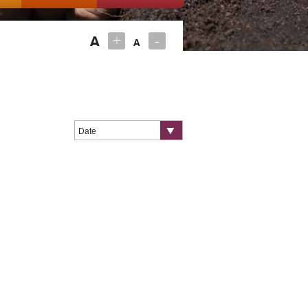
+
-
A
A