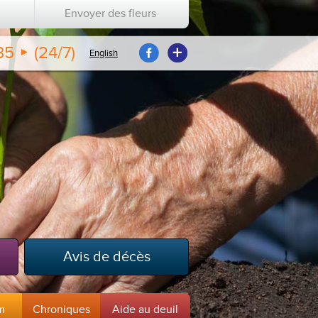
Envoyer des fleurs
35
(24/7)
English
Avis de décès
m
Chroniques
Aide au deuil