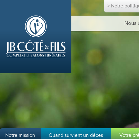
> Notre politi
Nous 
Notre mission
Quand survient un décès
Votre pr