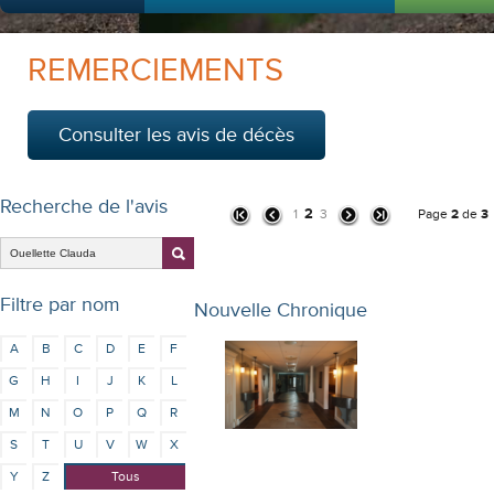
REMERCIEMENTS
Consulter les avis de décès
Recherche de l'avis
2
1
3
Page
2
de
3
Filtre par nom
Nouvelle Chronique
A
B
C
D
E
F
G
H
I
J
K
L
M
N
O
P
Q
R
S
T
U
V
W
X
Y
Z
Tous