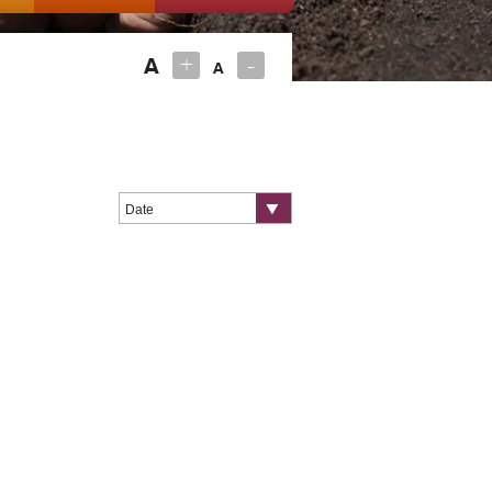
+
-
A
A