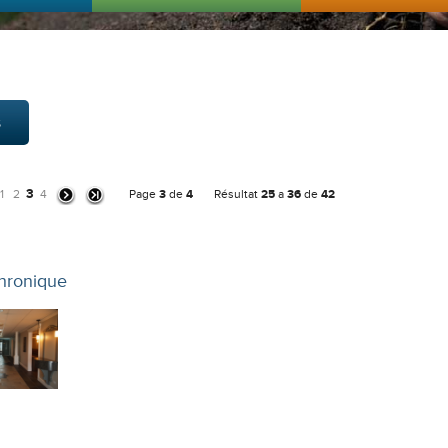
s
3
1
2
4
Page
3
de
4
Résultat
25
a
36
de
42
hronique