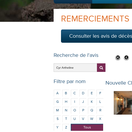
REMERCIEMENTS
Consulter les avis de décè
Recherche de l'avis
Filtre par nom
Nouvelle C
A
B
C
D
E
F
G
H
I
J
K
L
M
N
O
P
Q
R
S
T
U
V
W
X
Y
Z
Tous