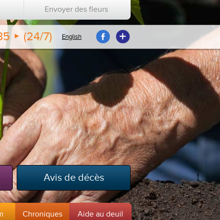
Envoyer des fleurs
35
(24/7)
English
Avis de décès
m
Chroniques
Aide au deuil