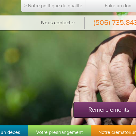
> Notre politique de qualité
Faire un don
(506) 735.84
Nous contacter
Remerciements
 un décès
Votre préarrangement
Notre crématoriu