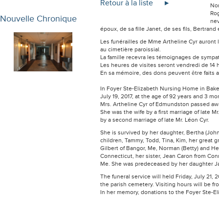
Retour à la liste
Nor
Rog
Nouvelle Chronique
nev
époux, de sa fille Janet, de ses fils, Bertrand
Les funérailles de Mme Artheline Cyr auront l
au cimetière paroissial.
La famille recevra les témoignages de sympat
Les heures de visites seront vendredi de 14 h 
En sa mémoire, des dons peuvent être faits a
In Foyer Ste-Elizabeth Nursing Home in Bak
July 19, 2017, at the age of 92 years and 3 mo
Mrs. Artheline Cyr of Edmundston passed aw
She was the wife by a first marriage of late 
by a second marriage of late Mr. Léon Cyr.
She is survived by her daughter, Bertha (Joh
children, Tammy, Todd, Tina, Kim, her great g
Gilbert of Bangor, Me, Norman (Betty) and He
Connecticut, her sister, Jean Caron from Co
Me. She was predeceased by her daughter Jane
The funeral service will held Friday, July 21,
the parish cemetery. Visiting hours will be fr
In her memory, donations to the Foyer Ste-E