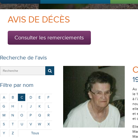
AVIS DE DÉCÈS
Consulter les remerciements
Recherche de l'avis
C
1
Filtre par nom
Au 
le 
A
B
C
D
E
F
à l
nou
G
H
I
J
K
L
ell
et 
M
N
O
P
Q
R
et 
S
T
U
V
W
X
Ell
Mad
Y
Z
Tous
Man