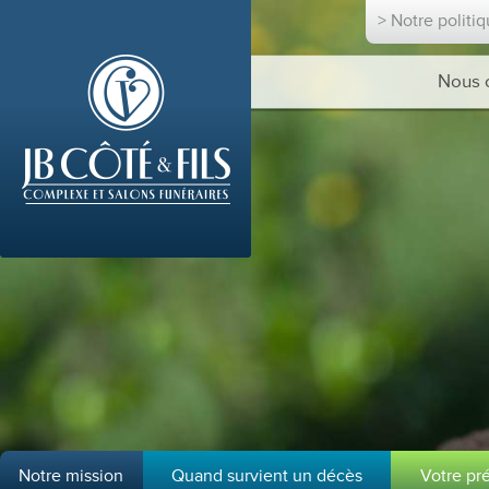
> Notre politi
Nous 
Notre mission
Quand survient un décès
Votre pr