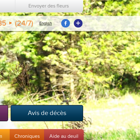
Envoyer des fleurs
35
(24/7)
English
Avis de décès
m
Chroniques
Aide au deuil