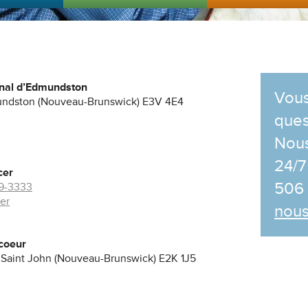
onal d’Edmundston
Vous
undston (Nouveau-Brunswick) E3V 4E4
ques
Nous
24/7 
cer
506
39-3333
er
nou
coeur
, Saint John (Nouveau-Brunswick) E2K 1J5