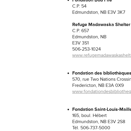
Fondation Bob Fife
C.P. 54
Edmundston, NB E3V 3K7
Refuge Madawaska Shelter 
C.P. 657
Edmundston, NB
E3V 3S1
506-253-1024
www.refugemadawaskashelte
Fondation des bibliothèques
570, rue Two Nations Crossin
Fredericton, NB E3A 0X9
www.fondationdesbibliotheq
Fondation Saint-Louis-Mail
165, boul. Hébert
Edmundston, NB E3V 2S8
Tél. 506-737-5000