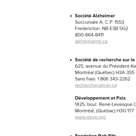
Société Alzheimer
Succursale A, C.P. 1553
Fredericton, NB E3B 5G2
800-664-8411
alzheimernb.ca
Société de recherche sur l
625, avenue du Président-K
Montréal (Québec) H3A 3S5
Sans frais: 1 866 343-2262
recherchecancer.ca
Développement et Paix
1425, boul. René-Levesque O
Montréal, (Québac) H3G 1T7
www.devp.org