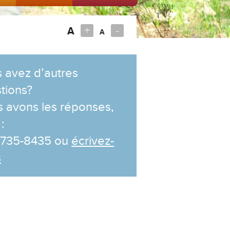
+
-
A
A
 avez d’autres
tions?
 avons les réponses,
:
 735-8435 ou
écrivez-
s