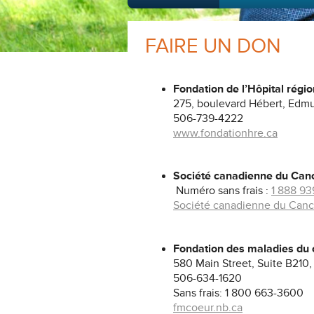
FAIRE UN DON
Fondation de l’Hôpital
régi
275, boulevard Hébert, Edm
506-739-4222
www.fondationhre.ca
Société canadienne du Can
Numéro sans frais :
1 888 9
Société canadienne du Canc
Fondation des maladies
du 
580 Main Street, Suite B210
506-634-1620
Sans frais: 1 800 663-3600
fmcoeur.nb.ca