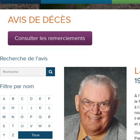
AVIS DE DÉCÈS
Consulter les remerciements
Recherche de l'avis
L
1
Filtre par nom
À l
A
B
C
D
E
F
le
à l
G
H
I
J
K
L
nou
M
N
O
P
Q
R
il 
et 
S
T
U
V
W
X
Out
Y
Z
Tous
Pie