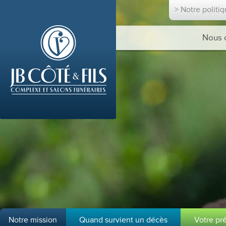
> Notre politi
Nous 
Notre mission
Quand survient un décès
Votre pr