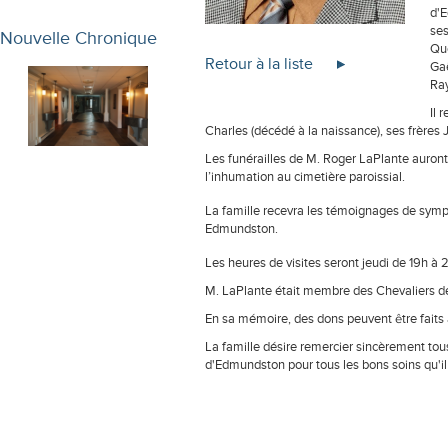
d'E
ses
Nouvelle Chronique
Qué
Retour à la liste
Gaë
Ray
Il 
Charles (décédé à la naissance), ses frères 
Les funérailles de M. Roger LaPlante auron
l’inhumation au cimetière paroissial.
La famille recevra les témoignages de sympat
Edmundston.
Les heures de visites seront jeudi de 19h à 21
M. LaPlante était membre des Chevaliers de
En sa mémoire, des dons peuvent être faits 
La famille désire remercier sincèrement tous
d'Edmundston pour tous les bons soins qu'il