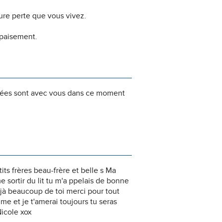
dure perte que vous vivez.
apaisement.
nsées sont avec vous dans ce moment
ts frères beau-frère et belle s Ma
ortir du lit tu m'a ppelais de bonne
éjà beaucoup de toi merci pour tout
me et je t'amerai toujours tu seras
Nicole xox