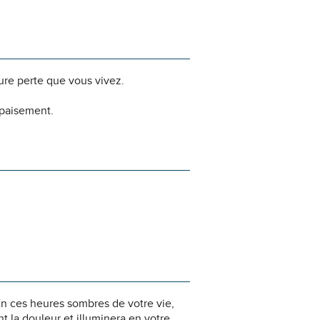
dure perte que vous vivez.
apaisement.
n ces heures sombres de votre vie,
 la douleur et illuminera en votre