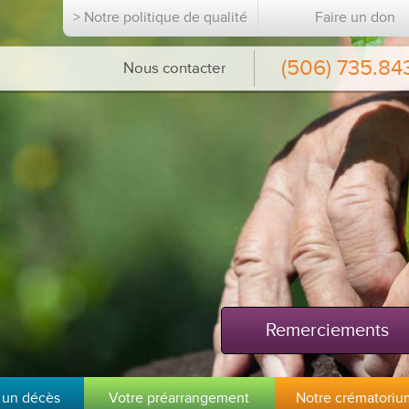
> Notre politique de qualité
Faire un don
(506) 735.84
Nous contacter
Remerciements
 un décès
Votre préarrangement
Notre crématoriu