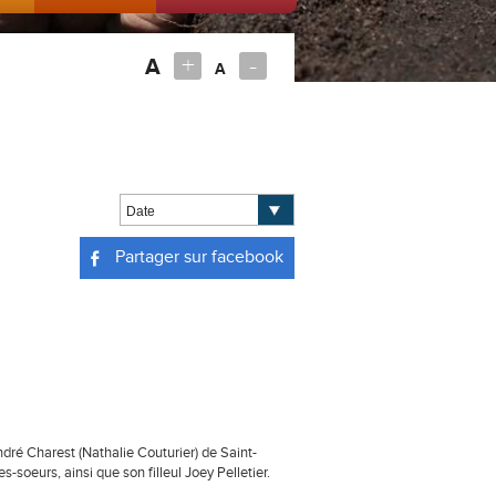
+
-
A
A
Partager sur facebook
André Charest (Nathalie Couturier) de Saint-
s-soeurs, ainsi que son filleul Joey Pelletier.