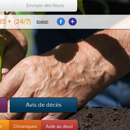
Envoyer des fleurs
35
(24/7)
English
Avis de décès
m
Chroniques
Aide au deuil