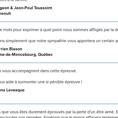
rgeon & Jean-Paul Toussaint
neault
 de mots pour exprimer à quel point nous sommes affligés par la 
ns simplement que notre sympathie vous apportera un certain 
rien Bisson
ène-de-Mancebourg, Québec
 vous accompagnent dans cette épreuve.
us aide à surmonter une si pénible épreuve !
ona Levesque
 que vous êtes durement éprouvés par la perte d'un être aimé. E
ns toutes nos pensées. Espérant que le temps effacera lentement