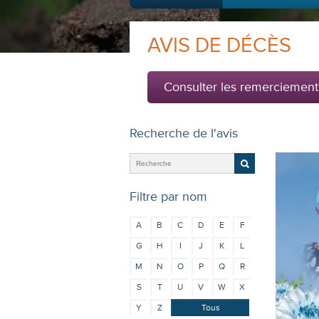
AVIS DE DÉCÈS
Consulter les remerciement
Recherche de l'avis
Filtre par nom
A
B
C
D
E
F
G
H
I
J
K
L
M
N
O
P
Q
R
S
T
U
V
W
X
Y
Z
Tous