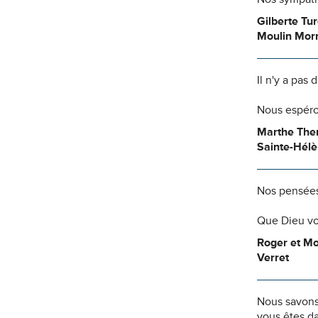
Gilberte Tu
Moulin Mor
Il n'y a pas
Nous espéro
Marthe Ther
Sainte-Hél
Nos pensées
Que Dieu vo
Roger et M
Verret
Nous savons
vous êtes da