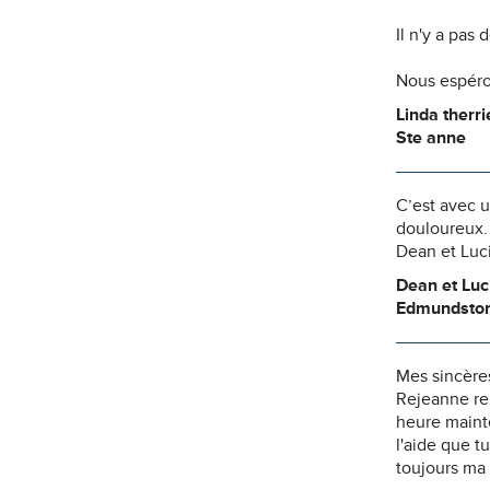
Il n'y a pas
Nous espéro
Linda therri
Ste anne
C’est avec 
douloureux.
Dean et Luc
Dean et Luc
Edmundsto
Mes sincères
Rejeanne re
heure mainte
l'aide que t
toujours ma 