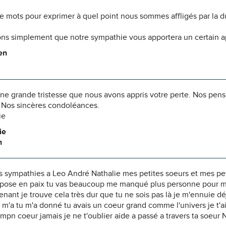
 de mots pour exprimer à quel point nous sommes affligés par la 
ns simplement que notre sympathie vous apportera un certain 
en
une grande tristesse que nous avons appris votre perte. Nos pe
 Nos sincères condoléances.
ie
ie
n
 sympathies a Leo André Nathalie mes petites soeurs et mes peti
pose en paix tu vas beaucoup me manqué plus personne pour me s
nant je trouve cela très dur que tu ne sois pas là je m'ennuie d
u m'a tu m'a donné tu avais un coeur grand comme l'univers je t'ai
mpn coeur jamais je ne t'oublier aide a passé a travers ta soeur 