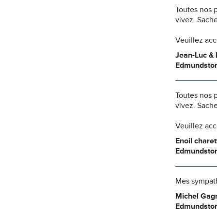
Toutes nos 
vivez. Sache
Veuillez ac
Jean-Luc & 
Edmundsto
Toutes nos 
vivez. Sache
Veuillez ac
Enoil chare
Edmundsto
Mes sympathi
Michel Gag
Edmundsto