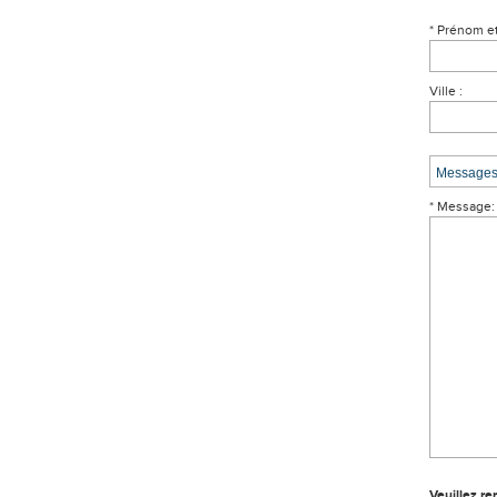
* Prénom e
Ville :
* Message:
Veuillez re