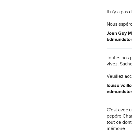
Il n'y a pas
Nous espéro
Jean Guy M
Edmundsto
Toutes nos 
vivez. Sache
Veuillez ac
louise veill
edmundsto
C'est avec u
pépére Chare
tout ce dont
mémoire.....