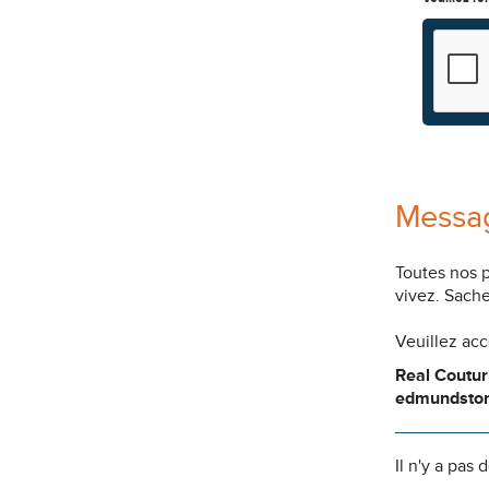
Messag
Toutes nos 
vivez. Sache
Veuillez ac
Real Coutur
edmundsto
Il n'y a pas