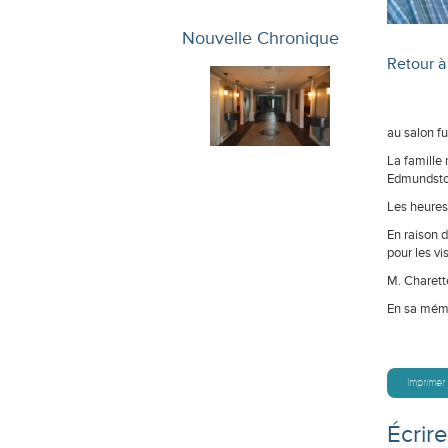
Nouvelle Chronique
Retour à 
au salon fu
La famille 
Edmundsto
Les heures 
En raison d
pour les vi
M. Charett
En sa mémo
Imprimer
Écrir