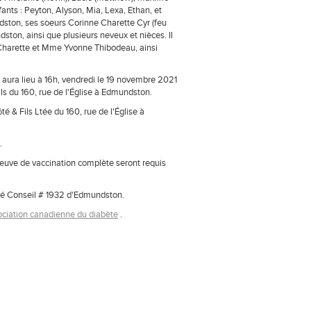
fants : Peyton, Alyson, Mia, Lexa, Ethan, et
dston, ses soeurs Corinne Charette Cyr (feu
ton, ainsi que plusieurs neveux et nièces. Il
Charette et Mme Yvonne Thibodeau, ainsi
aura lieu à 16h, vendredi le 19 novembre 2021
ils du 160, rue de l'Église à Edmundston.
 & Fils Ltée du 160, rue de l'Église à
.
preuve de vaccination complète seront requis
ré Conseil # 1932 d'Edmundston.
ociation canadienne du diabète
.