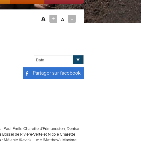
+
-
A
A
Partager sur facebook
nts : Paul-Émile Charette d'Edmundston, Denise
e Bossé) de Rivière-Verte et Nicole Charette
s : Mélanie (Kevin), Lucie (Matthew), Maxime