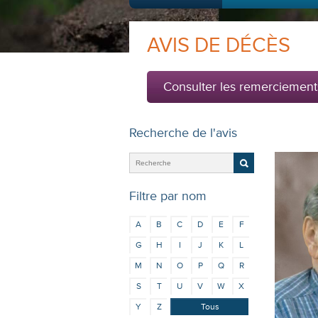
AVIS DE DÉCÈS
Consulter les remerciement
Recherche de l'avis
Filtre par nom
A
B
C
D
E
F
G
H
I
J
K
L
M
N
O
P
Q
R
S
T
U
V
W
X
Y
Z
Tous