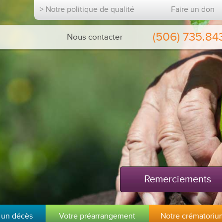
> Notre politique de qualité
Faire un don
(506) 735.84
Nous contacter
Remerciements
 un décès
Votre préarrangement
Notre crématoriu