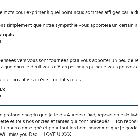
 de mots pour exprimer à quel point nous sommes affligés par la 
ns simplement que notre sympathie vous apportera un certain 
arquis
n
pensées vers vous sont tournées pour vous apporter un peu de r
z que dans le deuil vous n'êtes pas seuls puisque vous pouvez c
cepter nos plus sincères condoléances.
eux
n
n profond chagrin que je te dis Aurevoir Dad, repose en paix la
tte et tous nos oncles et tantes qui t'ont précédés.....Ton repos
 tu nous a enseigné et pour tout les bons souvenirs que je gard
.Will miss you Dad.....LOVE U XXX