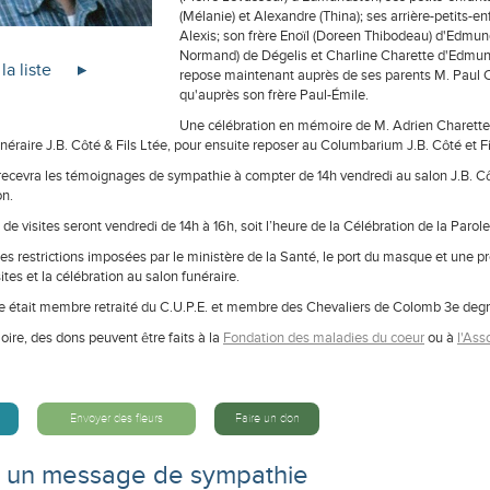
(Mélanie) et Alexandre (Thina); ses arrière-petits-en
Alexis; son frère Enoïl (Doreen Thibodeau) d'Edmun
Normand) de Dégelis et Charline Charette d'Edmunds
la liste
repose maintenant auprès de ses parents M. Paul 
qu'auprès son frère Paul-Émile.
Une célébration en mémoire de M. Adrien Charette 
néraire J.B. Côté & Fils Ltée, pour ensuite reposer au Columbarium J.B. Côté et F
recevra les témoignages de sympathie à compter de 14h vendredi au salon J.B. Côté
n.
de visites seront vendredi de 14h à 16h, soit l’heure de la Célébration de la Parole
es restrictions imposées par le ministère de la Santé, le port du masque et une 
sites et la célébration au salon funéraire.
e était membre retraité du C.U.P.E. et membre des Chevaliers de Colomb 3e deg
ire, des dons peuvent être faits à la
Fondation des maladies du coeur
ou à
l'Ass
Envoyer des fleurs
Faire un don
e un message de sympathie