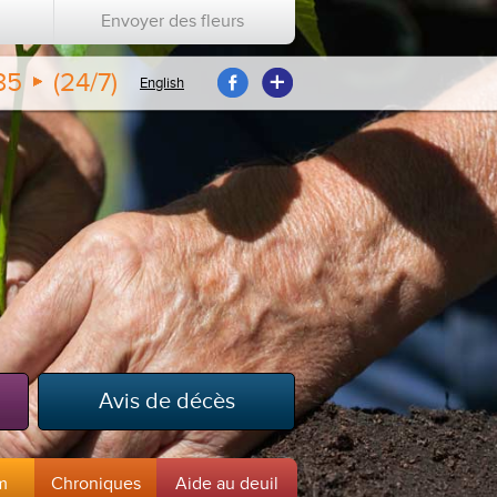
Envoyer des fleurs
35
(24/7)
English
Avis de décès
m
Chroniques
Aide au deuil