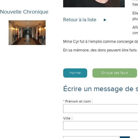
frè
Nouvelle Chronique
Ell
plu
Retour à la liste
Afi
cim
Mme Cyr fut à l'emploi comme concierge da
En sa mémoire, des dons peuvent être faits 
Imprimer
Envoyer des fleurs
Écrire un message de 
* Prénom et nom :
Ville :