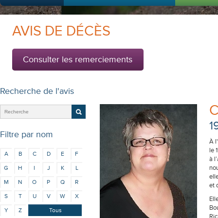
AVIS DE DÉCÈS
Consulter les remerciements
Recherche de l'avis
C
1
Filtre par nom
À l
le 
A
B
C
D
E
F
à l
nou
G
H
I
J
K
L
ell
M
N
O
P
Q
R
et
S
T
U
V
W
X
Ell
Bou
Y
Z
Tous
Ric