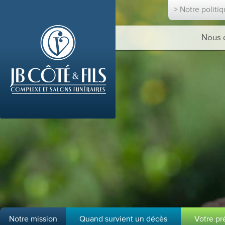
> Notre politi
Nous 
Notre mission
Quand survient un décès
Votre p