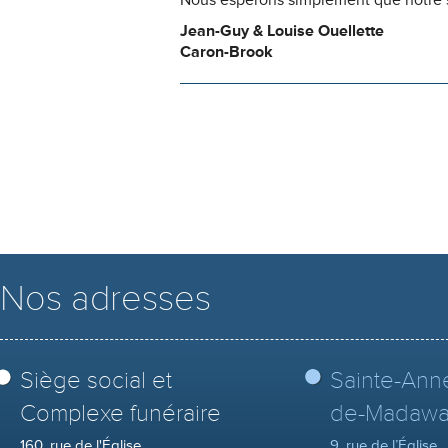
Nous espérons simplement que notre s
Jean-Guy & Louise Ouellette
Caron-Brook
Nos adresses
Siège social et
Sainte-Ann
Complexe funéraire
de-Madawa
160, rue de l'Église
9, rue de l’Église