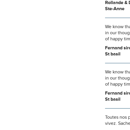
Rollande & 
Ste-Anne
We know that
in our thoug
of happy tim
Fernand sir
St basil
We know that
in our thoug
of happy tim
Fernand sir
St basil
Toutes nos 
vivez. Sache