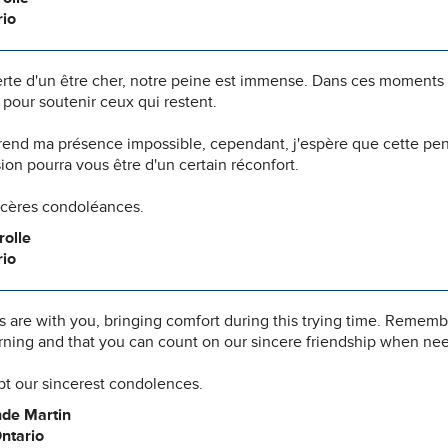
rio
erte d'un être cher, notre peine est immense. Dans ces moments
pour soutenir ceux qui restent.
 rend ma présence impossible, cependant, j'espère que cette pe
n pourra vous être d'un certain réconfort.
ncères condoléances.
olle
rio
 are with you, bringing comfort during this trying time. Remembe
rning and that you can count on our sincere friendship when ne
pt our sincerest condolences.
nde Martin
ntario