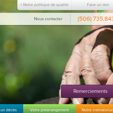
> Notre politique de qualité
Faire un don
(506) 735.84
Nous contacter
Remerciements
 un décès
Votre préarrangement
Notre crématoriu