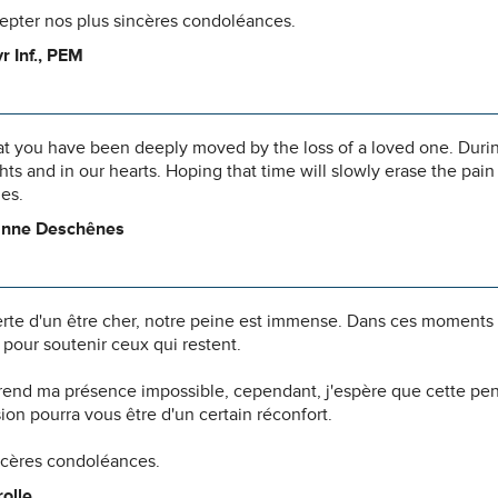
cepter nos plus sincères condoléances.
r Inf., PEM
 you have been deeply moved by the loss of a loved one. During t
hts and in our hearts. Hoping that time will slowly erase the pai
es.
anne Deschênes
N
erte d'un être cher, notre peine est immense. Dans ces moments
pour soutenir ceux qui restent.
 rend ma présence impossible, cependant, j'espère que cette pe
n pourra vous être d'un certain réconfort.
ncères condoléances.
olle