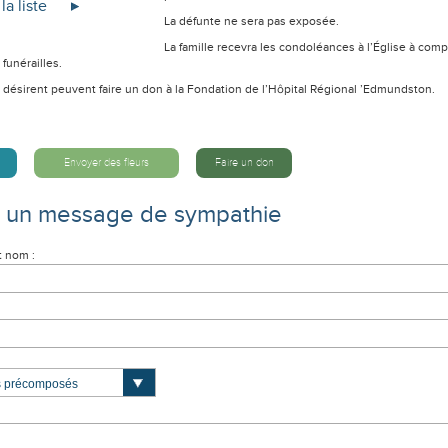
la liste
La défunte ne sera pas exposée.
La famille recevra les condoléances à l’Église à com
 funérailles.
 désirent peuvent faire un don à la Fondation de l’Hôpital Régional ’Edmundston.
Envoyer des fleurs
Faire un don
e un message de sympathie
t nom :