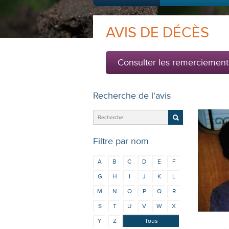
AVIS DE DÉCÈS
Consulter les remerciement
Recherche de l'avis
Filtre par nom
A
B
C
D
E
F
G
H
I
J
K
L
M
N
O
P
Q
R
S
T
U
V
W
X
Y
Z
Tous