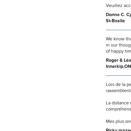
Veuillez ac
Donna C. Cy
St-Basile
We know that
in our thoug
of happy tim
Roger & Lé
Innerkip,O
Lors de la p
rassemblent 
La distance
compréhensio
Mes plus si
Ricky mazer