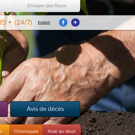
Envoyer des fleurs
35
(24/7)
English
Avis de décès
m
Chroniques
Aide au deuil