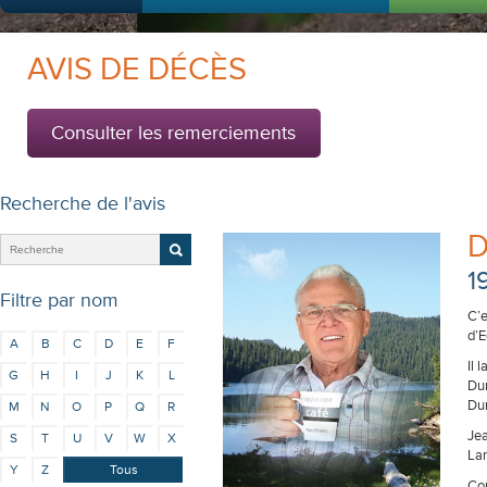
AVIS DE DÉCÈS
Consulter les remerciements
Recherche de l'avis
D
1
Filtre par nom
C’e
d’E
A
B
C
D
E
F
Il 
G
H
I
J
K
L
Dum
Dum
M
N
O
P
Q
R
Jea
S
T
U
V
W
X
Lan
Y
Z
Tous
Con