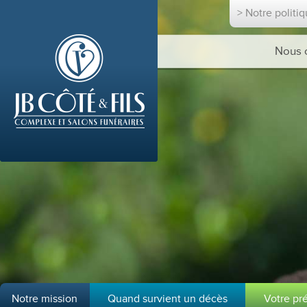
> Notre politi
Nous 
Notre mission
Quand survient un décès
Votre pr