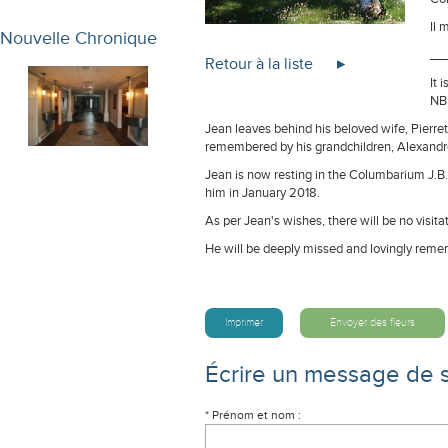
Il 
Nouvelle Chronique
__
Retour à la liste
It 
NB,
Jean leaves behind his beloved wife, Pierre
remembered by his grandchildren, Alexand
Jean is now resting in the Columbarium J.B
him in January 2018.
As per Jean's wishes, there will be no visitat
He will be deeply missed and lovingly remem
Imprimer
Envoyer des fleurs
Écrire un message de 
* Prénom et nom :