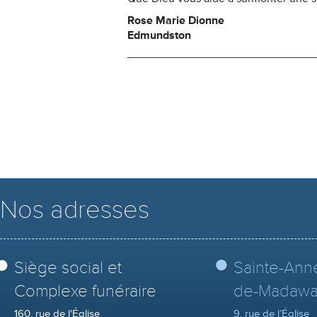
Rose Marie Dionne
Edmundston
Nos adresses
Siège social et
Sainte-Ann
Complexe funéraire
de-Madawa
160, rue de l'Église
9, rue de l’Église