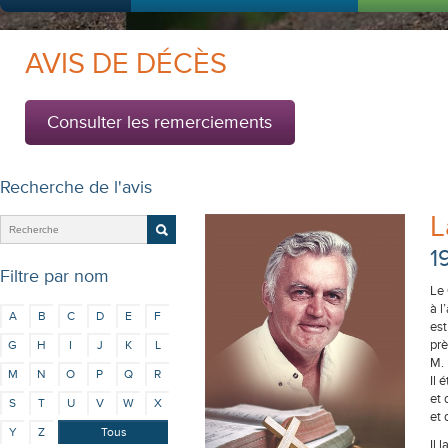
AVIS DE DÉCÈS
Consulter les remerciements
Recherche de l'avis
L
1
Filtre par nom
Le 
à l
A
B
C
D
E
F
est
prè
G
H
I
J
K
L
M. 
M
N
O
P
Q
R
Il 
et
S
T
U
V
W
X
et 
Y
Z
Tous
Il 