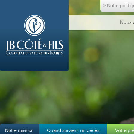
> Notre politi
Nous 
Notre mission
Quand survient un décès
Votre pr