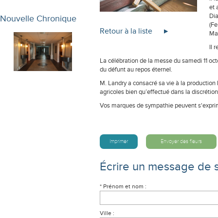
et 
Dia
Nouvelle Chronique
(Fe
Retour à la liste
Ma
Il 
La célébration de la messe du samedi 11 oct
du défunt au repos éternel.
M. Landry a consacré sa vie à la production la
agricoles bien qu’effectué dans la discréti
Vos marques de sympathie peuvent s'exprime
Imprimer
Envoyer des fleurs
Écrire un message de 
* Prénom et nom :
Ville :