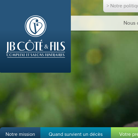
> Notre politi
Nous 
Notre mission
Quand survient un décès
Votre p