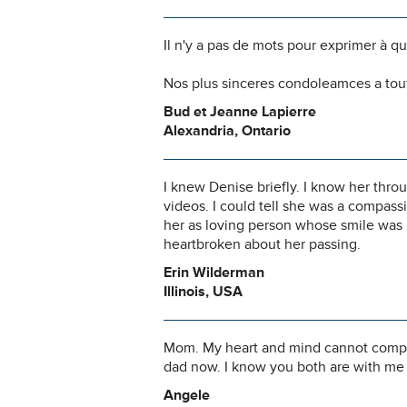
Il n'y a pas de mots pour exprimer à q
Nos plus sinceres condoleamces a tout
Bud et Jeanne Lapierre
Alexandria, Ontario
I knew Denise briefly. I know her thr
videos. I could tell she was a compas
her as loving person whose smile was in
heartbroken about her passing.
Erin Wilderman
Illinois, USA
Mom. My heart and mind cannot compre
dad now. I know you both are with me 
Angele