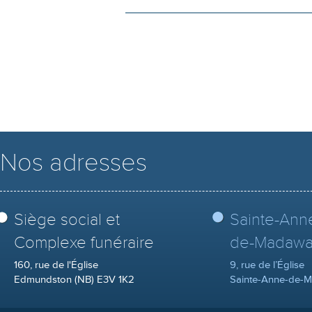
Nos adresses
Siège social et
Sainte-Ann
Complexe funéraire
de-Madawa
160, rue de l'Église
9, rue de l’Église
Edmundston (NB) E3V 1K2
Sainte-Anne-de-