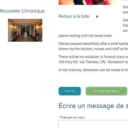
She
Nouvelle Chronique
pre
Retour à la liste
Den
Den
own
peace resting with her loved ones.
Denise passed peacefully after a brief battl
shown by the doctors, nurses and staff at 
There will be no visitation. A funeral mass 
Old Hwy 69, Val Therese, ON. Reception to 
In her memory, donations can be made to t
Imprimer
Envoyer des fleurs
Écrire un message de 
* Prénom et nom :