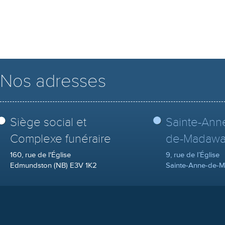
Nos adresses
Siège social et
Sainte-Ann
Complexe funéraire
de-Madawa
160, rue de l'Église
9, rue de l’Église
Edmundston (NB) E3V 1K2
Sainte-Anne-de-