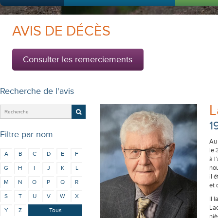
AVIS DE DÉCÈS
Consulter les remerciements
Recherche de l'avis
L
1
Filtre par nom
Au 
le 
A
B
C
D
E
F
à l
nou
G
H
I
J
K
L
il 
M
N
O
P
Q
R
et
S
T
U
V
W
X
Il 
Lac
Y
Z
Tous
niè