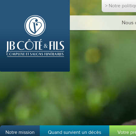
> Notre politi
Nous 
Notre mission
Quand survient un décès
Votre p