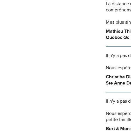
La distance
compréhensio
Mes plus si
Mathieu Thi
Quebec Qc
Il n'y a pas
Nous espéro
Christihe D
Ste Anne 
Il n'y a pas
Nous espéro
petite famill
Bert & Mon