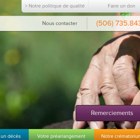
> Notre politique de qualité
Faire un don
(506) 735.84
Nous contacter
Remerciements
 un décès
Votre préarrangement
Notre crématoriu