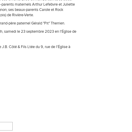
s-parents maternels Arthur Lefebvre et Juliette
non; ses beaux-parents Carole et Rock
ois) de Rivière-Verte.
and-père paternel Gérald "Pit" Therrien.
11h, samedi le 23 septembre 2023 en l'Église de
.B. Côté & Fils Ltée du 9, rue de l'Église à