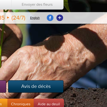
Envoyer des fleurs
35
(24/7)
English
Avis de décès
m
Chroniques
Aide au deuil