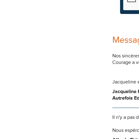
Messag
Nos sincères
Courage a v
Jacqueline 
Jacqueline R
Autrefois 
Il n'y a pas
Nous espéro