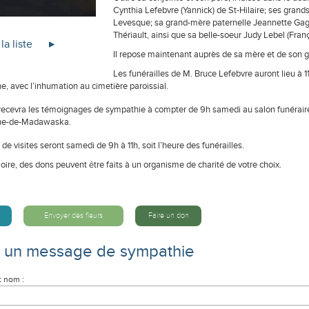
Cynthia Lefebvre (Yannick) de St-Hilaire; ses grand
Levesque; sa grand-mère paternelle Jeannette Gag
Thériault, ainsi que sa belle-soeur Judy Lebel (Franç
la liste
Il repose maintenant auprès de sa mère et de son gr
Les funérailles de M. Bruce Lefebvre auront lieu à 
, avec l’inhumation au cimetière paroissial.
recevra les témoignages de sympathie à compter de 9h samedi au salon funéraire J
ne-de-Madawaska.
de visites seront samedi de 9h à 11h, soit l’heure des funérailles.
ire, des dons peuvent être faits à un organisme de charité de votre choix.
Envoyer des fleurs
Faire un don
e un message de sympathie
t nom :