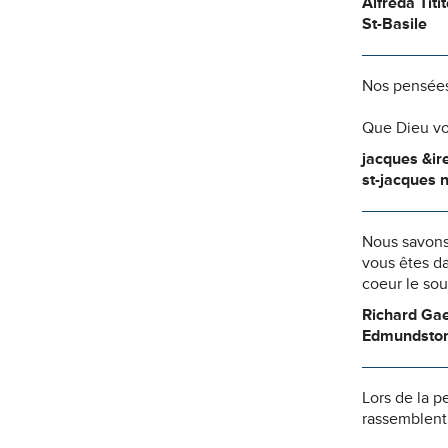
Alfreda Titi
St-Basile
Nos pensées
Que Dieu vo
jacques &ir
st-jacques 
Nous savons
vous êtes da
coeur le so
Richard Gae
Edmundsto
Lors de la p
rassemblent 