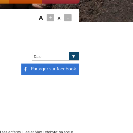
+
-
A
A
Partager sur facebook
il ses enfants Lilee et Max Lefebvre; sa soeur