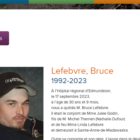
s
Lefebvre, Bruce
1992-2023
À l'Hôpital régional d'Edmundston,
le 17 septembre 2023,
à l’âge de 30 ans et 9 mois,
nous a quittés M. Bruce Lefebvre.
Il était le conjoint de Mme Julee Godin,
fils de M. Michel Therrien (Nathalie Dufour)
et de feu Mme Linda Lefebvre
et demeurait à Sainte-Anne-de-Madawaska.
Outre sa conjointe et son père, il laisse dans le deu