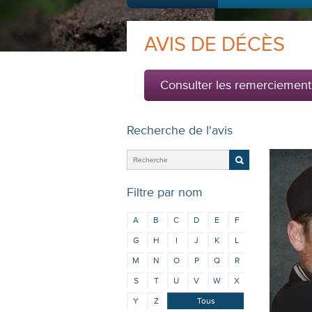
AVIS DE DÉCÈS
Consulter les remerciement
Recherche de l'avis
Filtre par nom
A
B
C
D
E
F
G
H
I
J
K
L
M
N
O
P
Q
R
S
T
U
V
W
X
Y
Z
Tous