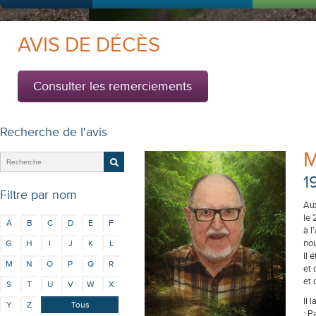
AVIS DE DÉCÈS
Consulter les remerciements
Recherche de l'avis
M
1
Filtre par nom
Aux
le
A
B
C
D
E
F
à l
nou
G
H
I
J
K
L
Il 
M
N
O
P
Q
R
et
et
S
T
U
V
W
X
Il 
Y
Z
Tous
: P