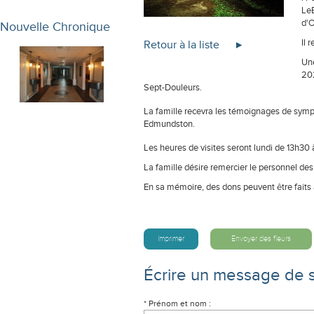
LeB
d'O
Nouvelle Chronique
Il 
Retour à la liste
Une
202
Sept-Douleurs.
La famille recevra les témoignages de sympat
Edmundston.
Les heures de visites seront lundi de 13h30 à
La famille désire remercier le personnel de
En sa mémoire, des dons peuvent être faits 
Imprimer
Envoyer des fleurs
Écrire un message de 
* Prénom et nom :