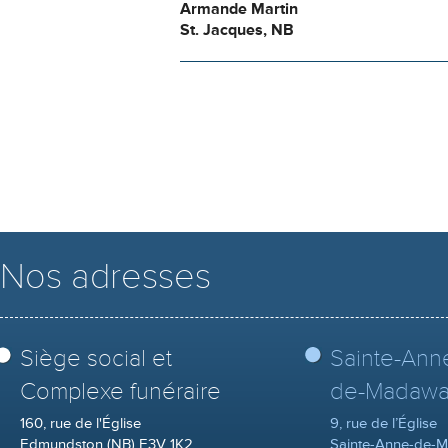
Armande Martin
St. Jacques, NB
Nos adresses
Siège social et
Sainte-Ann
Complexe funéraire
de-Madawa
160, rue de l'Église
9, rue de l’Église
Edmundston (NB) E3V 1K2
Sainte-Anne-de-