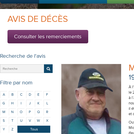
AVIS DE DÉCÈS
Consulter les remerciements
Recherche de l'avis
M
1
Filtre par nom
À l
le 
A
B
C
D
E
F
à l
nou
G
H
I
J
K
L
il 
M
N
O
P
Q
R
et 
S
T
U
V
W
X
Out
Mic
Y
Z
Tous
(fe