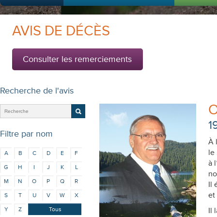
AVIS DE DÉCÈS
Consulter les remerciements
Recherche de l'avis
O
1
Filtre par nom
À 
le
A
B
C
D
E
F
à 
G
H
I
J
K
L
no
M
N
O
P
Q
R
Il
et
S
T
U
V
W
X
Y
Z
Tous
Il