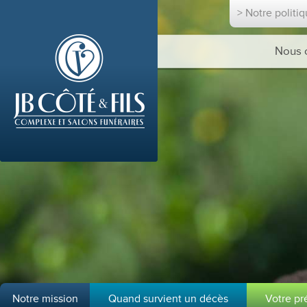
> Notre politi
Nous 
Notre mission
Quand survient un décès
Votre p