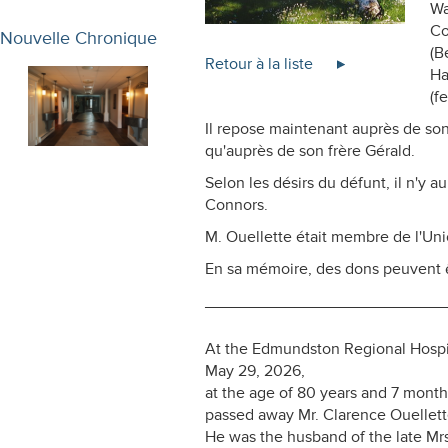
Wa
Co
Nouvelle Chronique
(B
Retour à la liste
Ha
(f
Il repose maintenant auprès de son
qu'auprès de son frère Gérald.
Selon les désirs du défunt, il n'y a
Connors.
M. Ouellette était membre de l'Uni
En sa mémoire, des dons peuvent êt
___________________________
At the Edmundston Regional Hospi
May 29, 2026,
at the age of 80 years and 7 month
passed away Mr. Clarence Ouellett
He was the husband of the late Mrs