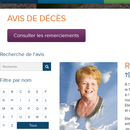
AVIS DE DÉCÈS
Consulter les remerciements
Recherche de l'avis
R
1
Filtre par nom
À l
le 
A
B
C
D
E
F
à l
nou
G
H
I
J
K
L
Ell
M
N
O
P
Q
R
et
S
T
U
V
W
X
Ell
enf
Y
Z
Tous
Jac