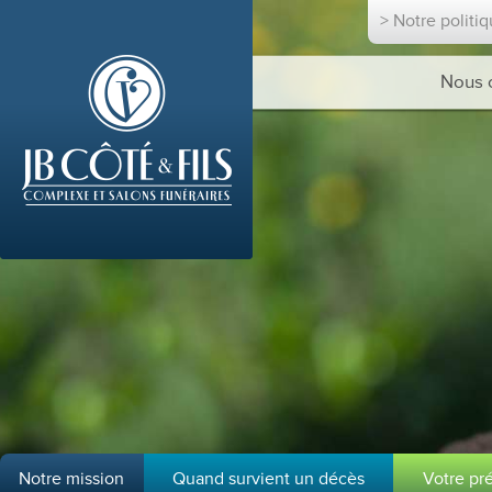
> Notre politi
Nous 
Notre mission
Quand survient un décès
Votre pr