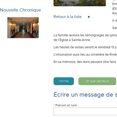
Emm
(Él
Nouvelle Chronique
Roy
Retour à la liste
Il 
Sel
La famille recevra les témoignages de sympa
de l'Église à Sainte-Anne.
Les heures de visites seront le vendredi 13 j
L'inhumation aura lieu au cimetière de Riviè
En sa mémoire, des dons peuvent être faits
Imprimer
Envoyer des fleurs
Écrire un message de 
* Prénom et nom :