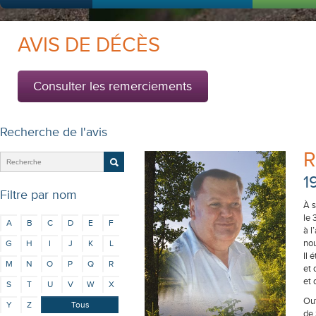
AVIS DE DÉCÈS
Consulter les remerciements
Recherche de l'avis
R
1
Filtre par nom
À s
le 
A
B
C
D
E
F
à l
nou
G
H
I
J
K
L
Il 
M
N
O
P
Q
R
et
et
S
T
U
V
W
X
Out
Y
Z
Tous
de 