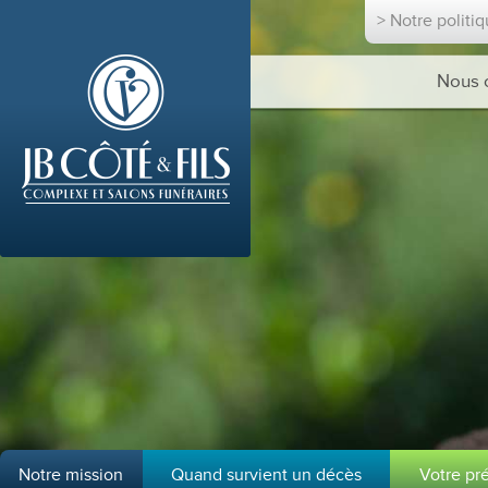
> Notre politi
Nous 
Notre mission
Quand survient un décès
Votre pr