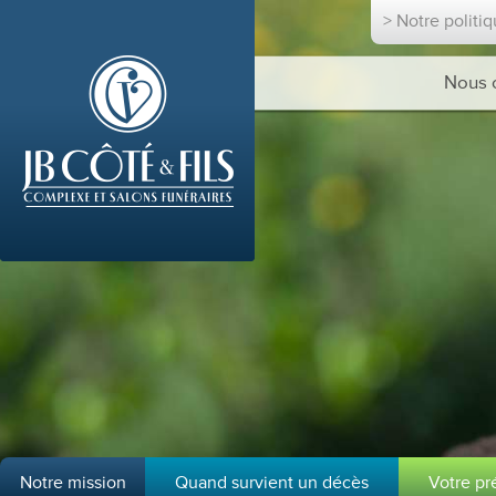
> Notre politi
Nous 
Notre mission
Quand survient un décès
Votre p