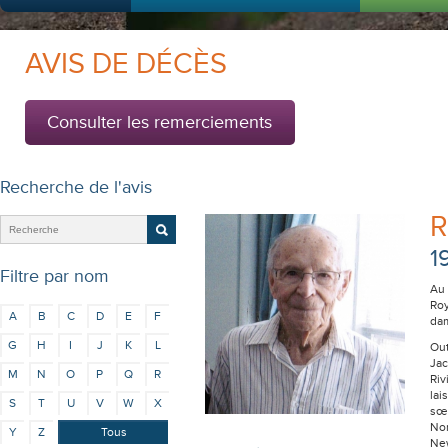
AVIS DE DÉCÈS
Consulter les remerciements
Recherche de l'avis
R
1
Filtre par nom
Au 
Roy
A
B
C
D
E
F
da
G
H
I
J
K
L
Out
Jac
M
N
O
P
Q
R
Riv
lai
S
T
U
V
W
X
sœu
Nor
Y
Z
Tous
New