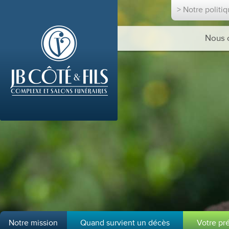
> Notre politi
Nous 
Notre mission
Quand survient un décès
Votre pr