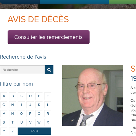
AVIS DE DÉCÈS
Consulter les remerciements
Recherche de l'avis
S
1
Filtre par nom
À s
dom
A
B
C
D
E
F
Out
G
H
I
J
K
L
(Jo
Sou
M
N
O
P
Q
R
Cha
Bak
S
T
U
V
W
X
Il 
Y
Z
Tous
fun