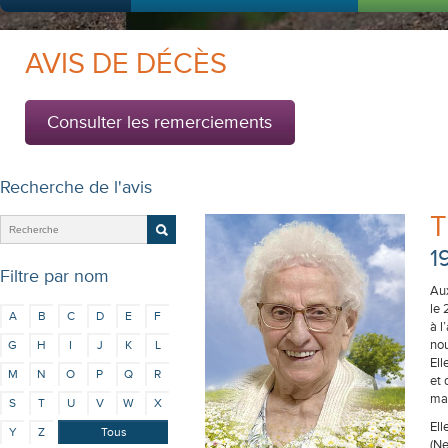
AVIS DE DÉCÈS
Consulter les remerciements
Recherche de l'avis
T
1
Filtre par nom
Aux
le 
A
B
C
D
E
F
à l
nou
G
H
I
J
K
L
Ell
M
N
O
P
Q
R
et
mai
S
T
U
V
W
X
Ell
Y
Z
Tous
(Ne