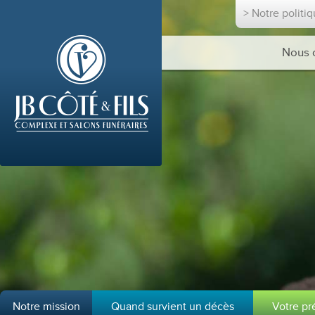
> Notre politi
Nous 
Notre mission
Quand survient un décès
Votre p