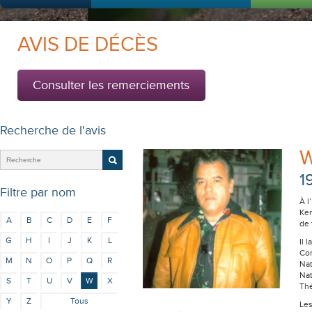
AVIS DE DÉCÈS
Consulter les remerciements
Recherche de l'avis
W
1
Filtre par nom
À l
Ken
A
B
C
D
E
F
de 
G
H
I
J
K
L
Il 
Com
M
N
O
P
Q
R
Nat
Nat
S
T
U
V
W
X
Thé
Y
Z
Tous
Les