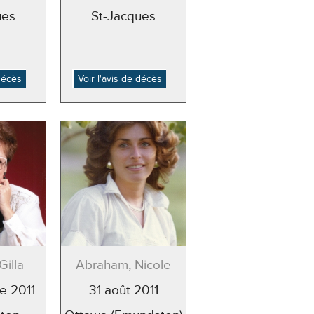
ues
St-Jacques
 décès
Voir l'avis de décès
Gilla
Abraham, Nicole
e 2011
31 août 2011