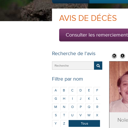
AVIS DE DÉCÈS
Consulter les remerciement
Recherche de l'avis
Filtre par nom
A
B
C
D
E
F
G
H
I
J
K
L
M
N
O
P
Q
R
S
T
U
V
W
X
Nole
Y
Z
Tous