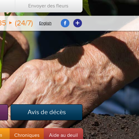
Envoyer des fleurs
35
(24/7)
English
Avis de décès
m
Chroniques
Aide au deuil