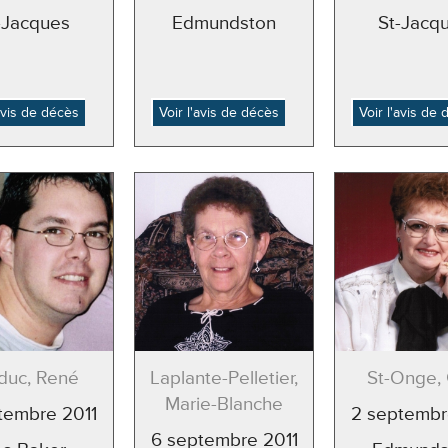
-Jacques
Edmundston
St-Jacq
'avis de décès
Voir l'avis de décès
Voir l'avis de
duc, René
Laplante-Pelletier,
St-Onge, 
Marie-Blanche
tembre 2011
2 septembr
6 septembre 2011