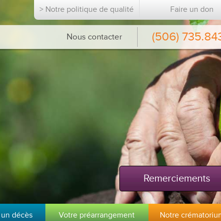
> Notre politique de qualité
Faire un don
(506) 735.84
Nous contacter
Remerciements
 un décès
Votre préarrangement
Notre crématoriu