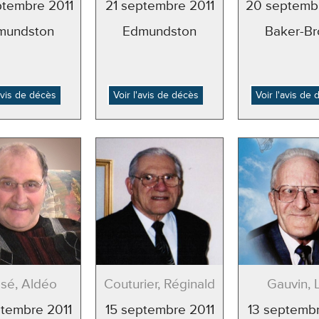
ptembre 2011
21 septembre 2011
20 septembr
mundston
Edmundston
Baker-Br
'avis de décès
Voir l'avis de décès
Voir l'avis de
sé, Aldéo
Couturier, Réginald
Gauvin, 
ptembre 2011
15 septembre 2011
13 septembr