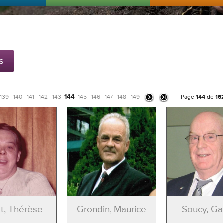
s
144
139
140
141
142
143
145
146
147
148
149
Page
144
de
16
t, Thérèse
Grondin, Maurice
Soucy, Ga