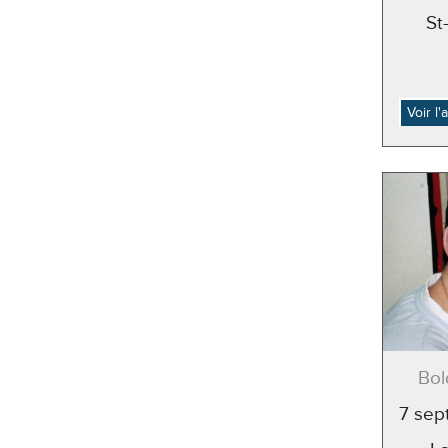
St
Voir l
Bol
7 sep