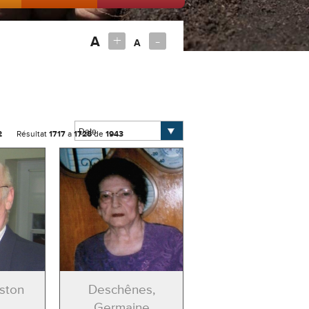
+
-
A
A
2
Résultat
1717
a
1728
de
1943
ston
Deschênes,
Germaine