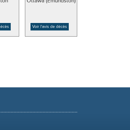
ton
Ottawa (Emundston)
 décès
Voir l'avis de décès