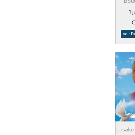
Bouc
1 
C
Voir l
Lusake