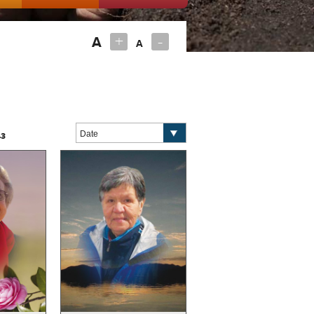
+
-
A
A
43