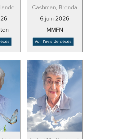
olande
Cashman, Brenda
026
6 juin 2026
ton
MMFN
 décès
Voir l'avis de décès