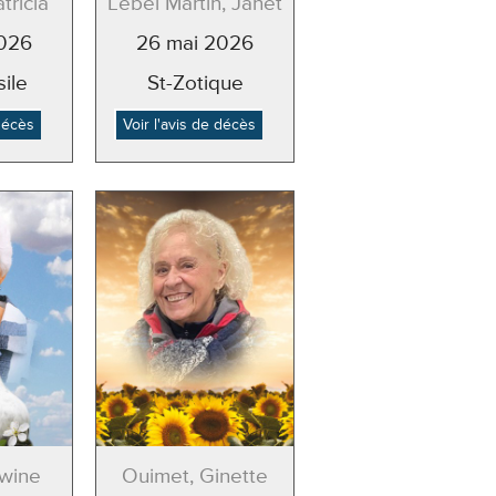
tricia
Lebel Martin, Janet
2026
26 mai 2026
sile
St-Zotique
 décès
Voir l'avis de décès
dwine
Ouimet, Ginette