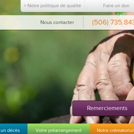
> Notre politique de qualité
Faire un don
(506) 735.84
Nous contacter
Remerciements
 un décès
Votre préarrangement
Notre crématoriu