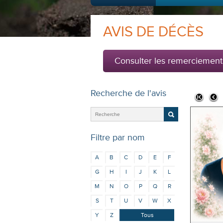
AVIS DE DÉCÈS
Consulter les remerciement
Recherche de l'avis
Filtre par nom
A
B
C
D
E
F
G
H
I
J
K
L
M
N
O
P
Q
R
S
T
U
V
W
X
Y
Z
Tous