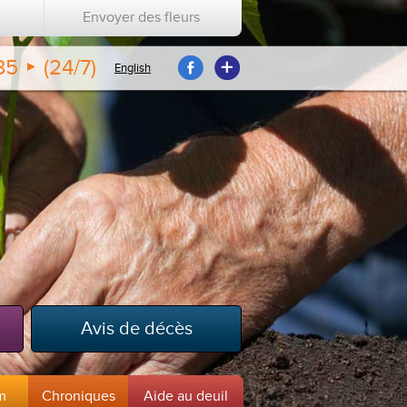
Envoyer des fleurs
35
(24/7)
English
Avis de décès
m
Chroniques
Aide au deuil