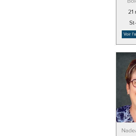
Bol
21
St
Voir l
Nadea