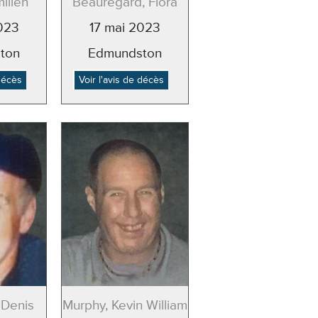
ilien
Beauregard, Flora
023
17 mai 2023
ton
Edmundston
 décès
Voir l'avis de décès
 Denis
Murphy, Kevin William