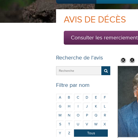
AVIS DE DÉCÈS
Consulter les remerciement
Recherche de l'avis
Filtre par nom
A
B
C
D
E
F
G
H
I
J
K
L
M
N
O
P
Q
R
S
T
U
V
W
X
Y
Z
Tous