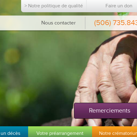
> Notre politique de qualité
Faire un don
(506) 735.84
Nous contacter
Remerciements
 un décès
Votre préarrangement
Notre crématoriu