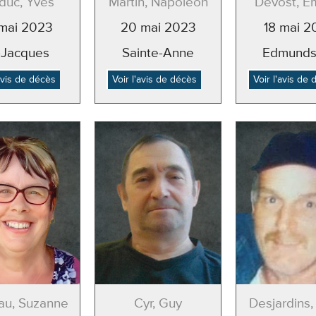
duc, Yves
Martin, Napoléon
Devost, Ém
 mai 2023
20 mai 2023
18 mai 2
-Jacques
Sainte-Anne
Edmunds
'avis de décès
Voir l'avis de décès
Voir l'avis de
u, Suzanne
Cyr, Guy
Desjardins,