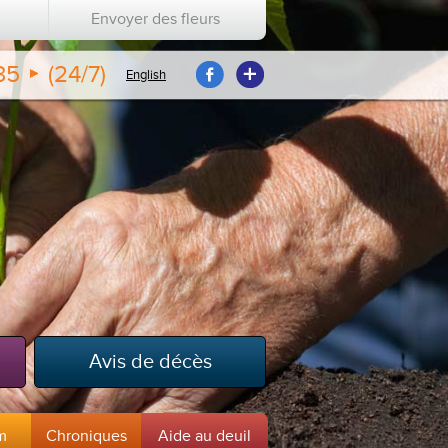
Envoyer des fleurs
35
(24/7)
English
Avis de décès
m
Chroniques
Aide au deuil