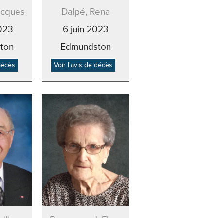
acques
Dalpé, Rena
2023
6 juin 2023
ton
Edmundston
 décès
Voir l'avis de décès