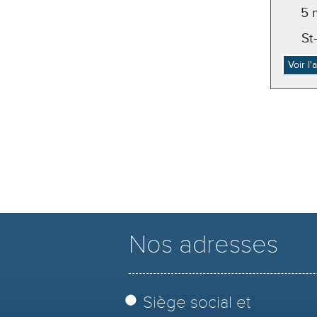
5 
St
Voir l
Nos adresses
Siège social et