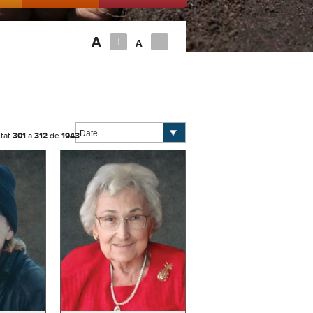
+
-
A
A
tat
301
a
312
de
1943