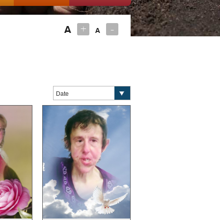
+
-
A
A