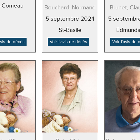
l-Comeau
Bouchard, Normand
Brunet, Cla
5 septembre 2024
5 septembr
St-Basile
Edmunds
'avis de décès
Voir l'avis de décès
Voir l'avis de