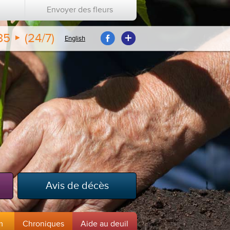
Envoyer des fleurs
35
(24/7)
English
Avis de décès
m
Chroniques
Aide au deuil