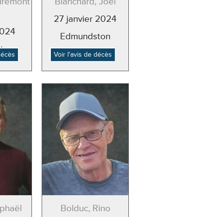
airemont
Blanchard, Joël
)
27 janvier 2024
2024
Edmundston
ton
 décès
Voir l'avis de décès
phaël
Bolduc, Rino