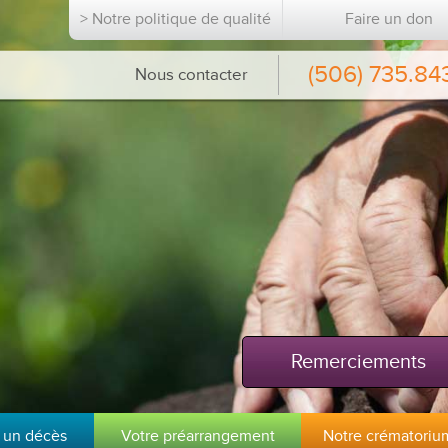
> Notre politique de qualité
Faire un don
(506) 735.84
Nous contacter
Remerciements
 un décès
Votre préarrangement
Notre crématoriu