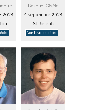
udette
Basque, Gisèle
e 2024
4 septembre 2024
ton
St-Joseph
 décès
Voir l'avis de décès