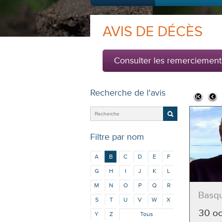
AVIS DE DÉCÈS
Consulter les remerciement
Recherche de l'avis
Filtre par nom
A
B
C
D
E
F
G
H
I
J
K
L
M
N
O
P
Q
R
Basqu
S
T
U
V
W
X
30 o
Y
Z
Tous