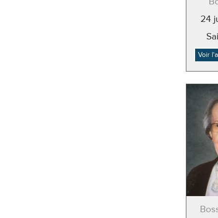
Bo
24 j
Sai
Voir l
Bos