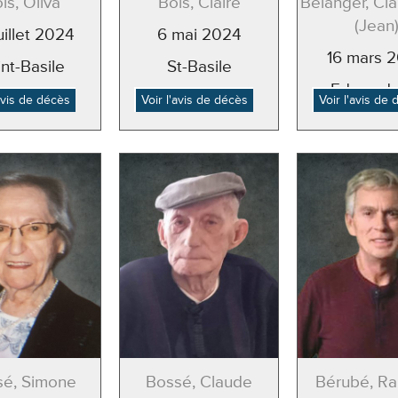
is, Oliva
Bois, Claire
Bélanger, Cl
(Jean
uillet 2024
6 mai 2024
16 mars 
nt-Basile
St-Basile
Edmunds
'avis de décès
Voir l'avis de décès
Voir l'avis de
sé, Simone
Bossé, Claude
Bérubé, Ra