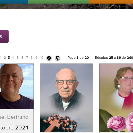
s
3
1
2
4
5
6
7
8
9
10
Page
3
de
20
Résultat
25
a
36
de
240
e, Bertrand
ctobre 2024