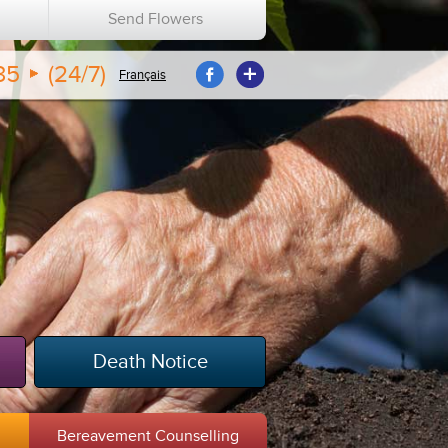
n
Send Flowers
35
(24/7)
Français
Death Notice
m
Bereavement Counselling