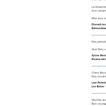
La distanc
d'un certai
Mes plus s
Diane&Jac
Edmundst
Nos pensée
Que Dieu v
Sylvie Mar
Rivière-Ver
Chers Mo e
Nos sincère
Lise Pelleti
Lac Baker
Veuillez ac
Bon courag