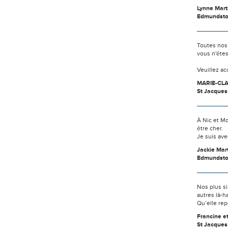
Lynne Mart
Edmundsto
Toutes nos
vous n'ête
Veuillez a
MARIE-CLA
St Jacques
À Nic et Mo
être cher.
Je suis av
Jackie Mar
Edmundst
Nos plus si
autres là-h
Qu’elle rep
Francine e
St Jacques