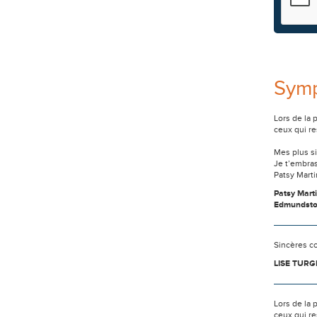
Sym
Lors de la
ceux qui re
Mes plus si
Je t’embra
Patsy Mart
Patsy Mart
Edmundst
Sincères c
LISE TUR
Lors de la
ceux qui re