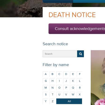
DEATH NOTICE
Consult acknowledgement
Search notice
Filter by name
A
B
C
D
E
F
G
H
I
J
K
L
M
N
O
P
Q
R
S
T
U
V
W
X
Y
Z
All