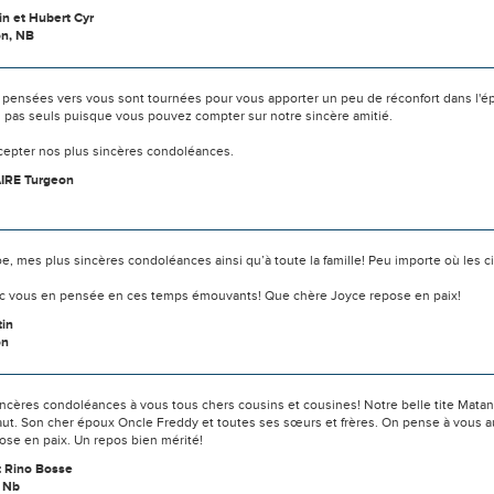
in et Hubert Cyr
n, NB
 pensées vers vous sont tournées pour vous apporter un peu de réconfort dans l'é
s pas seuls puisque vous pouvez compter sur notre sincère amitié.
ccepter nos plus sincères condoléances.
IRE Turgeon
e, mes plus sincères condoléances ainsi qu’à toute la famille! Peu importe où les ci
ec vous en pensée en ces temps émouvants! Que chère Joyce repose en paix!
tin
on
ncères condoléances à vous tous chers cousins et cousines! Notre belle tite Matan
aut. Son cher époux Oncle Freddy et toutes ses sœurs et frères. On pense à vous a
ose en paix. Un repos bien mérité!
t Rino Bosse
 Nb