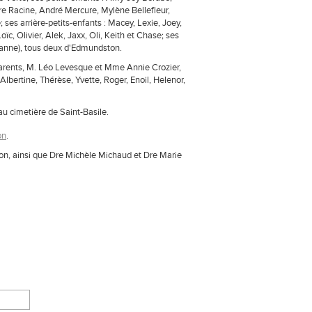
re Racine, André Mercure, Mylène Bellefleur,
 ses arrière-petits-enfants : Macey, Lexie, Joey,
ïc, Olivier, Alek, Jaxx, Oli, Keith et Chase; ses
eanne), tous deux d'Edmundston.
arents, M. Léo Levesque et Mme Annie Crozier,
 Albertine, Thérèse, Yvette, Roger, Enoil, Helenor,
au cimetière de Saint-Basile.
on
.
ston, ainsi que Dre Michèle Michaud et Dre Marie