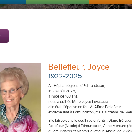
s
Bellefleur, Joyce
1922-2025
À l'Hôpital régional d'Edmundston,
le 23 août 2025,
à l’âge de 103 ans,
nous a quittés Mme Joyce Levesque,
elle était l'épouse de feu M. Alfred Bellefleur
et demeurait à Edmundston, mais autrefois de Saint
Elle laisse dans le deuil ses enfants : Diane Bérub
Bellefleur (Nicole) d'Edmundston, Aline Mercure (Jea
d'Edmundston et Nancy Bellefleur (André) de Rivièr