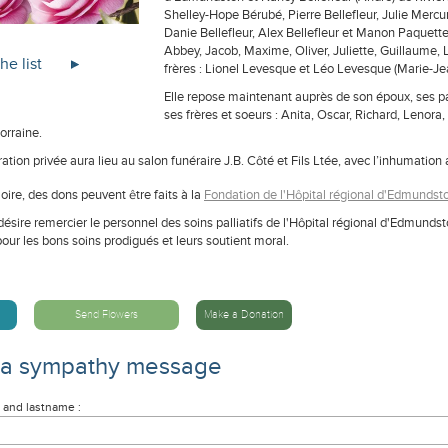
Shelley-Hope Bérubé, Pierre Bellefleur, Julie Mercu
Danie Bellefleur, Alex Bellefleur et Manon Paquette;
Abbey, Jacob, Maxime, Oliver, Juliette, Guillaume, Lo
he list
frères : Lionel Levesque et Léo Levesque (Marie-J
Elle repose maintenant auprès de son époux, ses p
ses frères et soeurs : Anita, Oscar, Richard, Lenora,
orraine.
tion privée aura lieu au salon funéraire J.B. Côté et Fils Ltée, avec l’inhumation 
ire, des dons peuvent être faits à la
Fondation de l'Hôpital régional d'Edmundst
désire remercier le personnel des soins palliatifs de l'Hôpital régional d'Edmund
our les bons soins prodigués et leurs soutient moral.
Send Flowers
Make a Donation
 a sympathy message
 and lastname :