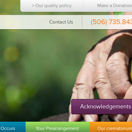
> Our quality policy
Make a Donatio
(506) 735.84
Contact Us
Acknowledgements
 Occurs
Your Prearrangement
Our crematoriu