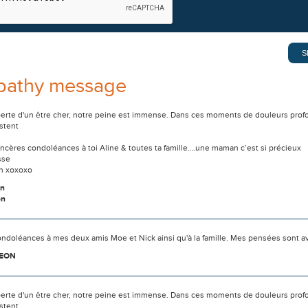
pathy message
 perte d'un être cher, notre peine est immense. Dans ces moments de douleurs prof
stent
ncères condoléances à toi Aline & toutes ta famille….une maman c’est si précieux
sse
in xoxoxo
in
on
ondoléances à mes deux amis Moe et Nick ainsi qu'à la famille. Mes pensées sont a
GEON
 perte d'un être cher, notre peine est immense. Dans ces moments de douleurs prof
stent.