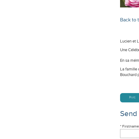
Back to t
Lucien et L
Une Célébra
En sa mémo
La famille 
Bouchard p
Print
Send
* Firstname