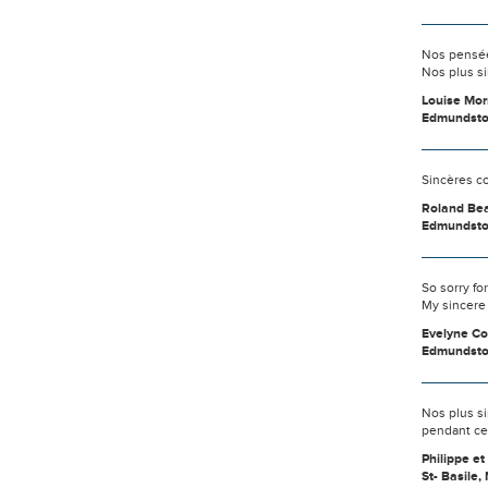
Nos pensée
Nos plus si
Louise Mor
Edmundst
Sincères co
Roland Bea
Edmundst
So sorry fo
My sincere
Evelyne Co
Edmundst
Nos plus si
pendant ce
Philippe et
St- Basile,