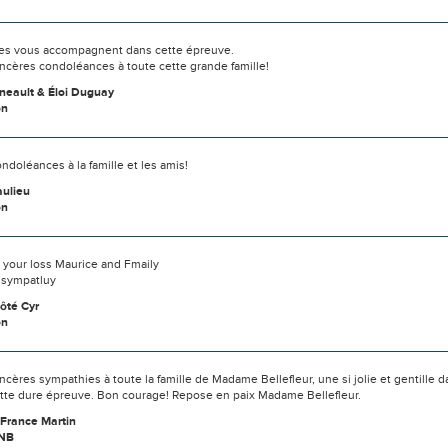
s vous accompagnent dans cette épreuve.
ncères condoléances à toute cette grande famille!
neault & Éloi Duguay
on
ndoléances à la famille et les amis!
ulieu
on
r your loss Maurice and Fmaily
 sympatluy
ôté Cyr
on
ncères sympathies à toute la famille de Madame Bellefleur, une si jolie et gentille
tte dure épreuve. Bon courage! Repose en paix Madame Bellefleur.
 France Martin
 NB