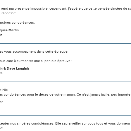
e rend ma présence impossible, cependant, j'espère que cette pensée sincère de 
n réconfort.
incères condoléances.
ques Martin
on
s vous accompagnent dans cette épreuve.
ous aide à surmonter une si pénible épreuve !
tin & Dave Langlais
te
t Nic,
s condoléances pour le déces de votre maman. Ce n'est jamais facile, peu importe 
er
cepter nos sincères condoléances. Elle saura veiller sur vous tous et vous donnera 
e!