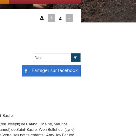
+
-
A
A
Partager sur facebook
-Basile.
é (feu Joseph) de Caribou, Maine, Maurice
nnot) de Saint-Basile, Yvon Bellefleur (Lyne)
e-Verte; ses petits-enfants : Amy-Joy Bérubé,