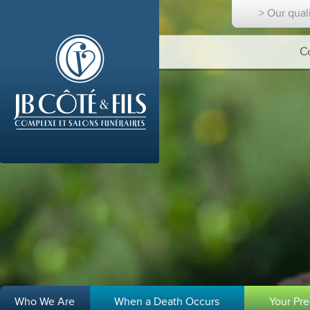
> Our qual
C
Who We Are
When a Death Occurs
Your Pr