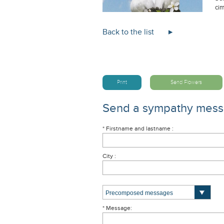
cim
Back to the list
Print
Send Flowers
Send a sympathy mes
* Firstname and lastname :
City :
* Message: