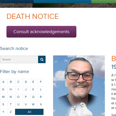
DEATH NOTICE
Consult acknowledgements
Search notice
B
1
Filter by name
À l
le 
A
B
C
D
E
F
à l
nou
G
H
I
J
K
L
Il 
M
N
O
P
Q
R
fil
et 
S
T
U
V
W
X
et 
Y
Z
All
Sel