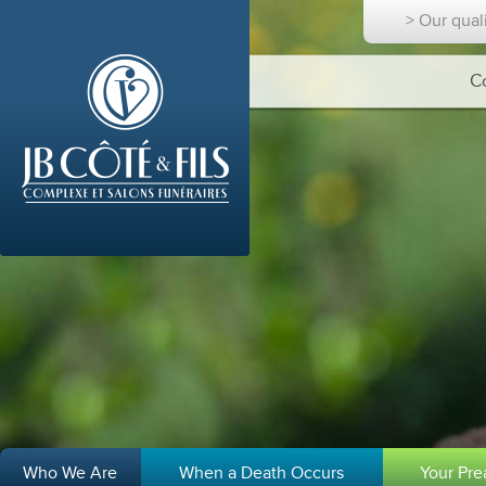
> Our qual
C
Who We Are
When a Death Occurs
Your Pr