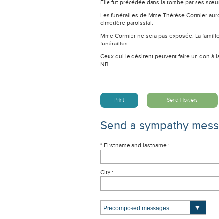
Elle fut précédée dans la tombe par ses sœur
Les funérailles de Mme Thérèse Cormier auro
cimetière paroissial.
Mme Cormier ne sera pas exposée. La famille 
funérailles.
Ceux qui le désirent peuvent faire un don à 
NB.
Print
Send Flowers
Send a sympathy mes
* Firstname and lastname :
City :