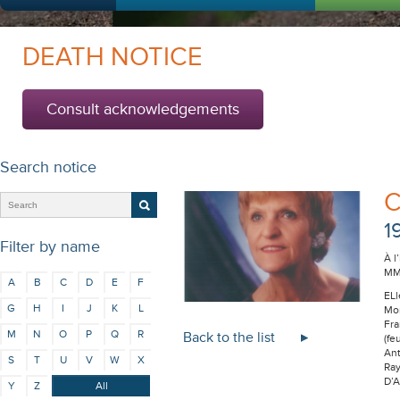
DEATH NOTICE
Consult acknowledgements
Search notice
C
1
Filter by name
À l
MME
A
B
C
D
E
F
ELl
G
H
I
J
K
L
Mon
Fra
M
N
O
P
Q
R
Back to the list
(fe
Ant
S
T
U
V
W
X
Ray
D’A
Y
Z
All