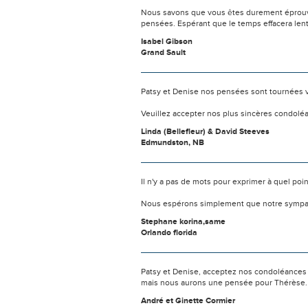
Nous savons que vous êtes durement éprouvés
pensées. Espérant que le temps effacera len
Isabel Gibson
Grand Sault
Patsy et Denise nos pensées sont tournées v
Veuillez accepter nos plus sincères condolé
Linda (Bellefleur) & David Steeves
Edmundston, NB
Il n'y a pas de mots pour exprimer à quel poi
Nous espérons simplement que notre sympat
Stephane korina,same
Orlando florida
Patsy et Denise, acceptez nos condoléances 
mais nous aurons une pensée pour Thérèse.
André et Ginette Cormier