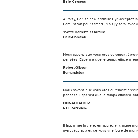
Baie-Comeau
A Patsy, Denise et à la famille Cyr, accepte
Edmunston pour samedi, mais j'y serai avec 
Yvette Barrette et famille
Baie-Comeau
Nous savons que vous êtes durement éprouvés
pensées. Espérant que le temps effacera len
Robert Gibson
Edmundston
Nous savons que vous êtes durement éprouvés
pensées. Espérant que le temps effacera len
DONALDALBERT
ST-FRANCOIS
Il faut aimer la vie et en apprécier chaque mo
avait vécu auprès de vous une foule de mome