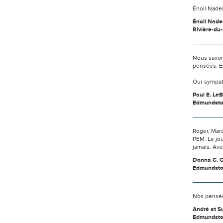
Énoil Nade
Énoil Nad
Rivière-du
Nous savon
pensées. E
Our sympath
Paul E. LeB
Edmundst
Roger, Marc
PEM. Le jou
jamais. Av
Donna C. C
Edmundst
Nos pensée
André et 
Edmundst