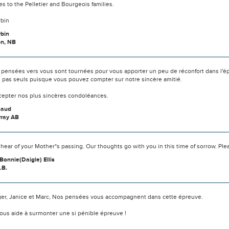
 to the Pelletier and Bourgeois families.
rbin
rbin
n, NB
 pensées vers vous sont tournées pour vous apporter un peu de réconfort dans l'é
s pas seuls puisque vous pouvez compter sur notre sincère amitié.
ccepter nos plus sincères condoléances.
haud
rray AB
 hear of your Mother"s passing. Our thoughts go with you in this time of sorrow. P
Bonnie(Daigle) Ellis
.B.
ger, Janice et Marc, Nos pensées vous accompagnent dans cette épreuve.
ous aide à surmonter une si pénible épreuve !