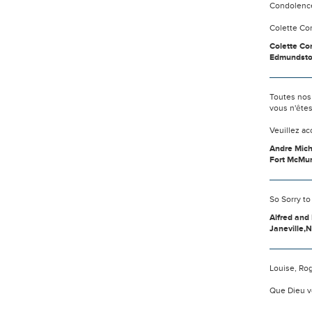
Condolences
Colette Co
Colette Co
Edmundsto
Toutes nos
vous n'ête
Veuillez a
Andre Mic
Fort McMu
So Sorry to
Alfred and 
Janeville,N
Louise, Ro
Que Dieu v