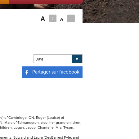
+
-
A
A
Partager sur facebook
ie) of Cambridge, ON, Roger (Louise) of
N, Marc of Edmundston, also, her grand-children,
hildren, Logan, Jacob, Chantelle, Mia, Tyson,
rents, Edward and Laura (DesBarres) Fyfe, and