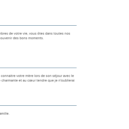
bres de votre vie, vous êtes dans toutes nos
e souvenir des bons moments.
e connaitre votre mère lors de son séjour avec le
e charmante et au cœur tendre que je n'oublierai
mille.