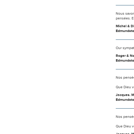
Nous savon
pensées. E
Michel & 
Edmundsto
Our sympath
Roger & N
Edmundst
Nos pensée
Que Dieu v
Jacques. M
Edmundst
Nos pensée
Que Dieu v