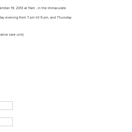
ecember 19, 2013 at 11am , in the Immaculate
day evening from 7 pm till 9 pm, and Thursday
tive care unit).