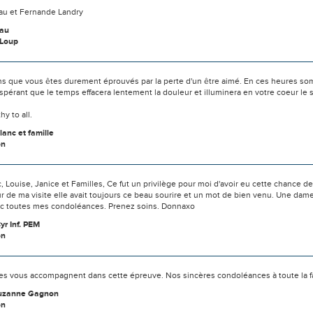
au et Fernande Landry
eau
-Loup
s que vous êtes durement éprouvés par la perte d'un être aimé. En ces heures som
spérant que le temps effacera lentement la douleur et illuminera en votre coeur l
y to all.
lanc et famille
on
, Louise, Janice et Familles, Ce fut un privilège pour moi d'avoir eu cette chance d
r de ma visite elle avait toujours ce beau sourire et un mot de bien venu. Une dam
ec toutes mes condoléances. Prenez soins. Donnaxo
yr Inf. PEM
on
s vous accompagnent dans cette épreuve. Nos sincères condoléances à toute la fa
Suzanne Gagnon
on