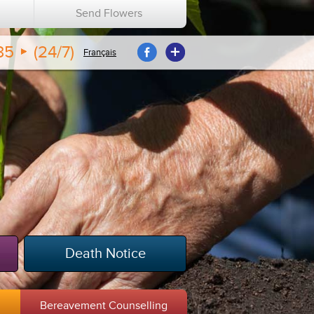
n
Send Flowers
35
(24/7)
Français
Death Notice
m
Bereavement Counselling