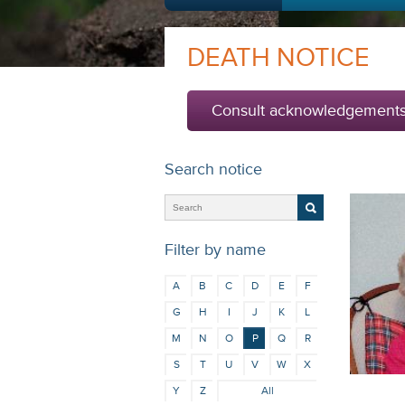
DEATH NOTICE
Consult acknowledgement
Search notice
Filter by name
A
B
C
D
E
F
G
H
I
J
K
L
M
N
O
P
Q
R
S
T
U
V
W
X
Y
Z
All