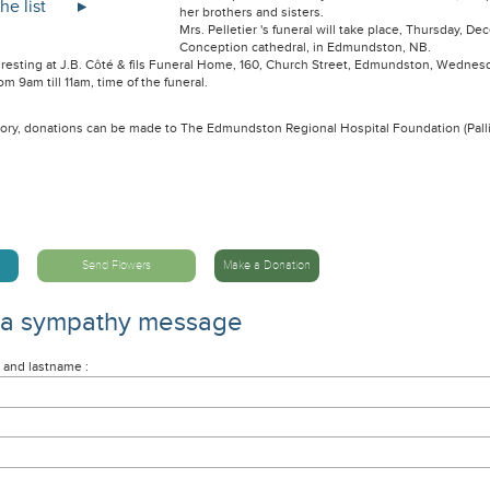
he list
her brothers and sisters.
Mrs. Pelletier 's funeral will take place, Thursday, D
Conception cathedral, in Edmundston, NB.
 resting at J.B. Côté & fils Funeral Home, 160, Church Street, Edmundston, Wednes
om 9am till 11am, time of the funeral.
ry, donations can be made to The Edmundston Regional Hospital Foundation (Pallia
Send Flowers
Make a Donation
 a sympathy message
 and lastname :