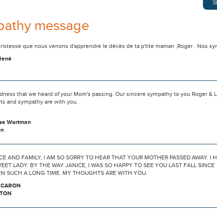
pathy message
tristesse que nous venons d'apprendre le décès de ta p'tite maman ,Roger . Nos sym
René
sadness that we heard of your Mom's passing. Our sincere sympathy to you Roger & L
ts and sympathy are with you.
ise Wortman
on
CE AND FAMILY, I AM SO SORRY TO HEAR THAT YOUR MOTHER PASSED AWAY. I 
EET LADY. BY THE WAY JANICE, I WAS SO HAPPY TO SEE YOU LAST FALL SINCE
EN SUCH A LONG TIME. MY THOUGHTS ARE WITH YOU.
 CARON
TON