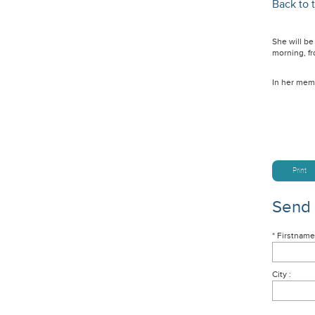
Back to t
She will be
morning, fr
In her memo
Print
Send
* Firstname
City :