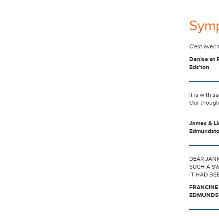
Sym
C'est avec 
Denise et 
Eds'ton
It is with 
Our though
James & L
Edmundst
DEAR JANI
SUCH A SW
IT HAD BE
FRANCINE
EDMUNDS