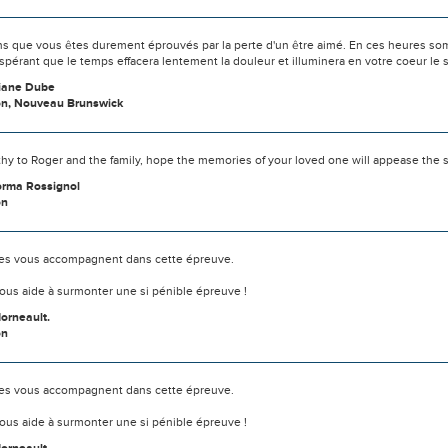
s que vous êtes durement éprouvés par la perte d'un être aimé. En ces heures som
spérant que le temps effacera lentement la douleur et illuminera en votre coeur l
Diane Dube
n, Nouveau Brunswick
y to Roger and the family, hope the memories of your loved one will appease the s
orma Rossignol
on
s vous accompagnent dans cette épreuve.
ous aide à surmonter une si pénible épreuve !
orneault.
on
s vous accompagnent dans cette épreuve.
ous aide à surmonter une si pénible épreuve !