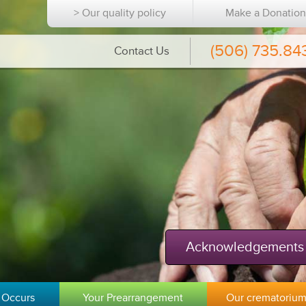
> Our quality policy
Make a Donatio
(506) 735.84
Contact Us
Acknowledgements
 Occurs
Your Prearrangement
Our crematoriu