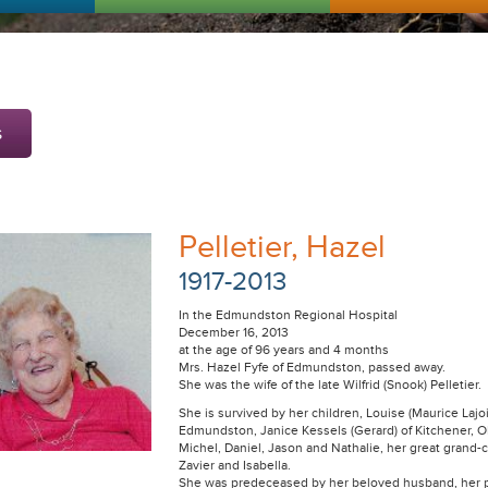
s
Pelletier, Hazel
1917-2013
In the Edmundston Regional Hospital
December 16, 2013
at the age of 96 years and 4 months
Mrs. Hazel Fyfe of Edmundston, passed away.
She was the wife of the late Wilfrid (Snook) Pelletier.
She is survived by her children, Louise (Maurice Lajo
Edmundston, Janice Kessels (Gerard) of Kitchener, O
Michel, Daniel, Jason and Nathalie, her great grand-c
Zavier and Isabella.
She was predeceased by her beloved husband, her pa