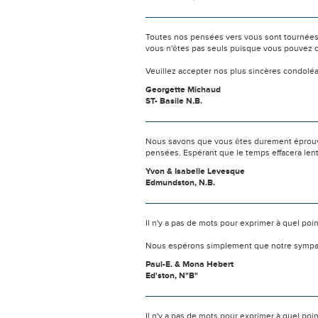
Toutes nos pensées vers vous sont tournées 
vous n'êtes pas seuls puisque vous pouvez c
Veuillez accepter nos plus sincères condolé
Georgette Michaud
ST- Basile N.B.
Nous savons que vous êtes durement éprouvés
pensées. Espérant que le temps effacera len
Yvon & Isabelle Levesque
Edmundston, N.B.
Il n'y a pas de mots pour exprimer à quel poi
Nous espérons simplement que notre sympat
Paul-E. & Mona Hebert
Ed'ston, N"B"
Il n'y a pas de mots pour exprimer à quel poi