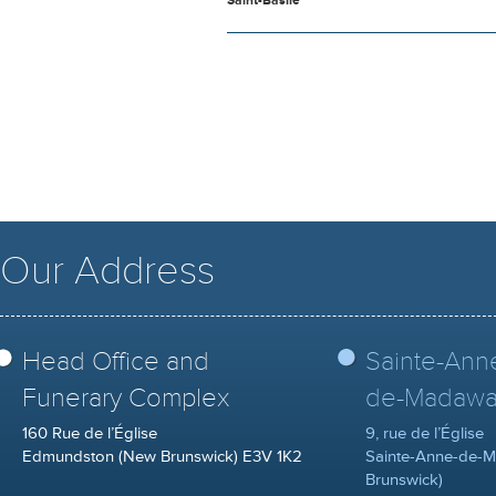
Saint-Basile
Our Address
Head Office and
Sainte-Ann
Funerary Complex
de-Madawa
160 Rue de l’Église
9, rue de l’Église
Edmundston (New Brunswick) E3V 1K2
Sainte-Anne-de-
Brunswick)