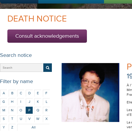
DEATH NOTICE
Consult acknowledgements
Search notice
P
1
Filter by name
À l
Mme
A
B
C
D
E
F
Fra
G
H
I
J
K
L
Ell
Les
M
N
O
P
Q
R
d’E
S
T
U
V
W
X
La 
ven
Y
Z
All