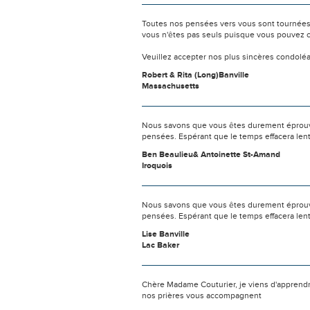
Toutes nos pensées vers vous sont tournées 
vous n'êtes pas seuls puisque vous pouvez c
Veuillez accepter nos plus sincères condolé
Robert & Rita (Long)Banville
Massachusetts
Nous savons que vous êtes durement éprouvés
pensées. Espérant que le temps effacera len
Ben Beaulieu& Antoinette St-Amand
Iroquois
Nous savons que vous êtes durement éprouvés
pensées. Espérant que le temps effacera len
Lise Banville
Lac Baker
Chère Madame Couturier, je viens d'apprendr
nos prières vous accompagnent