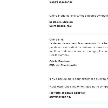
Centre diocésain
Chère Inède et famille,mes sincères sympathi
Sr Cécilia McGraw
Saint-Basile, N.B.
Chère Inid,
Le décès de ta soeur Jeannette m'attriste b
persiste. La notoriété de Jeannette dans tous
meilleur et de rendre son entourage plus co
Cécile Barrieau
Cécile Barrieau
836, ch. Chartersville
Il n'y a pas de mots pour exprimer à quel poi
Nous espérons simplement que notre sympat
Pierrette et gerald pelletier
Edmundston nb.