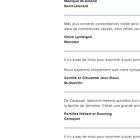
Monique St-Amand
Saint-Léonard
Mes plus sincères condoléances Inède ainsi q
dans de nombreuses causes, dont celles tou
Claire Lanteigne
Moncton
Il n'y a pas de mots pour exprimer à quel poi
Nous espérons simplement que notre sympat
Camille et Claudette Jean Rioux
St-Quentin
De Caraquet, Valmond Hébert( autrefois son c
la famille de Jannette. C'était une grande a
Familles Hébert et Downing
Caraquet
Il n'y a pas de mots pour exprimer à quel poi