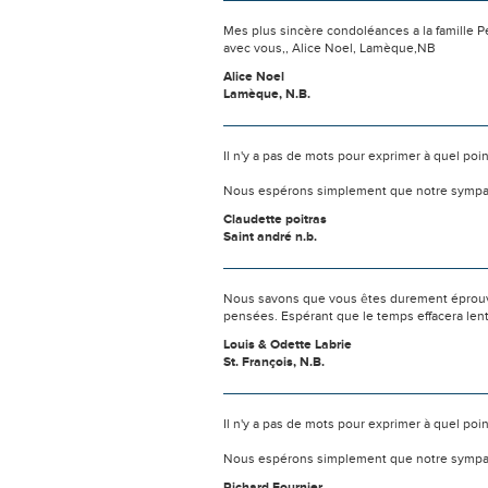
Mes plus sincère condoléances a la famille 
avec vous,, Alice Noel, Lamèque,NB
Alice Noel
Lamèque, N.B.
Il n'y a pas de mots pour exprimer à quel poi
Nous espérons simplement que notre sympat
Claudette poitras
Saint andré n.b.
Nous savons que vous êtes durement éprouvés
pensées. Espérant que le temps effacera len
Louis & Odette Labrie
St. François, N.B.
Il n'y a pas de mots pour exprimer à quel poi
Nous espérons simplement que notre sympat
Richard Fournier