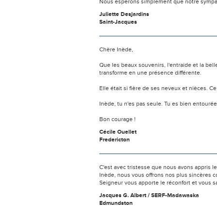
Nous espérons simplement que notre sympat
Juliette Desjardins
Saint-Jacques
Chère Inède,
Que les beaux souvenirs, l'entraide et la b
transforme en une présence différente.
Elle était si fière de ses neveux et nièces. Ce
Inède, tu n'es pas seule. Tu es bien entouré
Bon courage !
Cécile Ouellet
Fredericton
C'est avec tristesse que nous avons appris
Inède, nous vous offrons nos plus sincères c
Seigneur vous apporte le réconfort et vous 
Jacques G. Albert / SERF-Madawaska
Edmundston