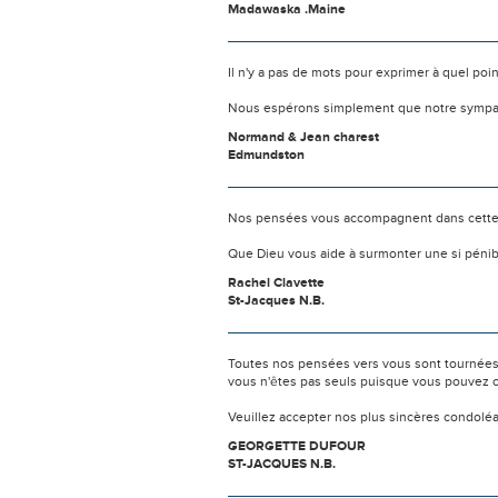
Madawaska .Maine
Il n'y a pas de mots pour exprimer à quel poi
Nous espérons simplement que notre sympat
Normand & Jean charest
Edmundston
Nos pensées vous accompagnent dans cette
Que Dieu vous aide à surmonter une si pénib
Rachel Clavette
St-Jacques N.B.
Toutes nos pensées vers vous sont tournées 
vous n'êtes pas seuls puisque vous pouvez c
Veuillez accepter nos plus sincères condolé
GEORGETTE DUFOUR
ST-JACQUES N.B.