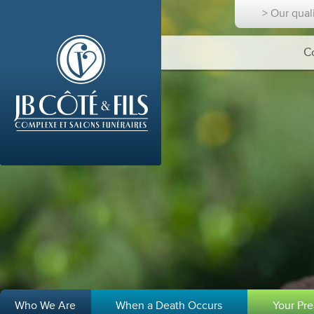
> Our qual
C
Who We Are
When a Death Occurs
Your Pr