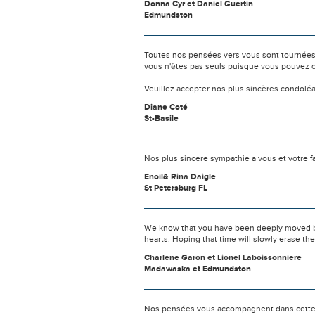
Donna Cyr et Daniel Guertin
Edmundston
Toutes nos pensées vers vous sont tournées 
vous n'êtes pas seuls puisque vous pouvez c
Veuillez accepter nos plus sincères condolé
Diane Coté
St-Basile
Nos plus sincere sympathie a vous et votre f
Enoil& Rina Daigle
St Petersburg FL
We know that you have been deeply moved by th
hearts. Hoping that time will slowly erase th
Charlene Garon et Lionel Laboissonniere
Madawaska et Edmundston
Nos pensées vous accompagnent dans cette