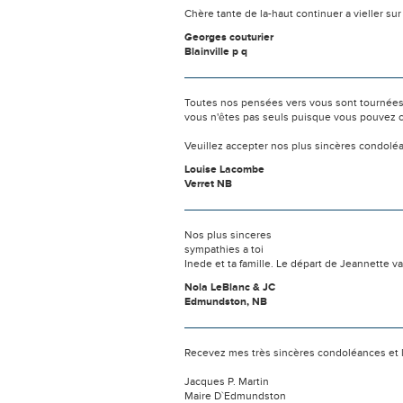
Chère tante de la-haut continuer a vieller s
Georges couturier
Blainville p q
Toutes nos pensées vers vous sont tournées 
vous n'êtes pas seuls puisque vous pouvez c
Veuillez accepter nos plus sincères condolé
Louise Lacombe
Verret NB
Nos plus sinceres
sympathies a toi
Inede et ta famille. Le départ de Jeannette v
Nola LeBlanc & JC
Edmundston, NB
Recevez mes très sincères condoléances et 
Jacques P. Martin
Maire D`Edmundston