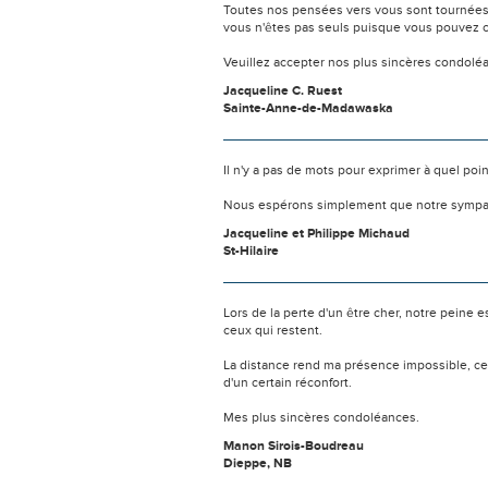
Toutes nos pensées vers vous sont tournées 
vous n'êtes pas seuls puisque vous pouvez c
Veuillez accepter nos plus sincères condolé
Jacqueline C. Ruest
Sainte-Anne-de-Madawaska
Il n'y a pas de mots pour exprimer à quel poi
Nous espérons simplement que notre sympat
Jacqueline et Philippe Michaud
St-Hilaire
Lors de la perte d'un être cher, notre pein
ceux qui restent.
La distance rend ma présence impossible, c
d'un certain réconfort.
Mes plus sincères condoléances.
Manon Sirois-Boudreau
Dieppe, NB