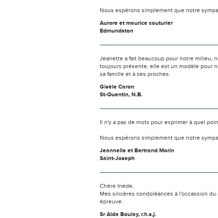
Nous espérons simplement que notre sympat
Aurore et maurice couturier
Edmundston
Jeanette a fait beaucoup pour notre milieu, n
toujours présente, elle est un modèle pour n
sa famille et à ses proches.
Gisèle Caron
St-Quentin, N.B.
Il n'y a pas de mots pour exprimer à quel poi
Nous espérons simplement que notre sympat
Jeannelle et Bertrand Morin
Saint-Joseph
Chère Inède,
Mes sincères condoléances à l'occassion du d
épreuve.
Sr Alda Boulay, r.h.s.j.