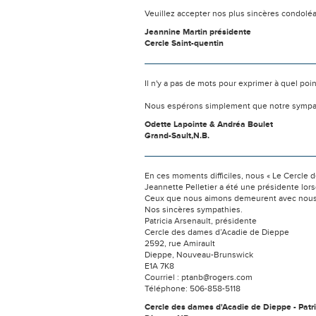
Veuillez accepter nos plus sincères condolé
Jeannine Martin présidente
Cercle Saint-quentin
Il n'y a pas de mots pour exprimer à quel poi
Nous espérons simplement que notre sympat
Odette Lapointe & Andréa Boulet
Grand-Sault,N.B.
En ces moments difficiles, nous « Le Cercle 
Jeannette Pelletier a été une présidente lor
Ceux que nous aimons demeurent avec nous 
Nos sincères sympathies.
Patricia Arsenault, présidente
Cercle des dames d’Acadie de Dieppe
2592, rue Amirault
Dieppe, Nouveau-Brunswick
E1A 7K8
Courriel : ptanb@rogers.com
Téléphone: 506-858-5118
Cercle des dames d'Acadie de Dieppe - Patri