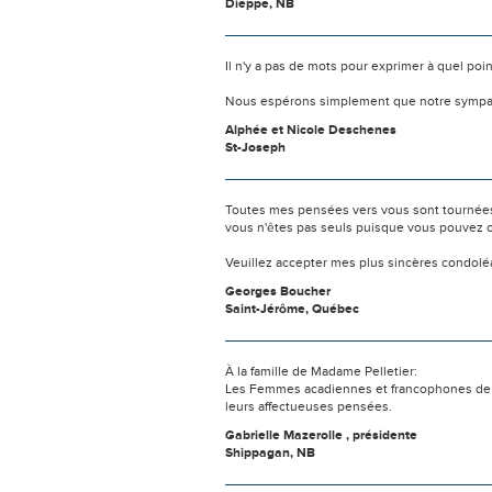
Dieppe, NB
Il n'y a pas de mots pour exprimer à quel poi
Nous espérons simplement que notre sympat
Alphée et Nicole Deschenes
St-Joseph
Toutes mes pensées vers vous sont tournées 
vous n'êtes pas seuls puisque vous pouvez c
Veuillez accepter mes plus sincères condolé
Georges Boucher
Saint-Jérôme, Québec
À la famille de Madame Pelletier:
Les Femmes acadiennes et francophones de Sh
leurs affectueuses pensées.
Gabrielle Mazerolle , présidente
Shippagan, NB