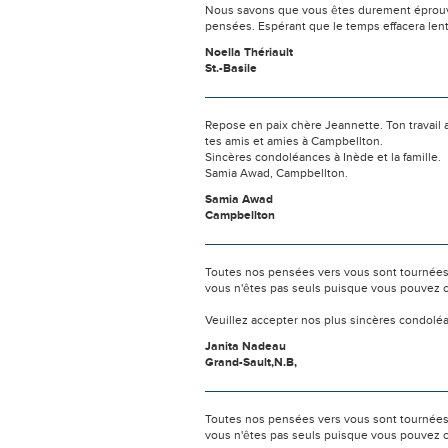
Nous savons que vous êtes durement éprouvés
pensées. Espérant que le temps effacera len
Noella Thériault
St.-Basile
Repose en paix chère Jeannette. Ton travail 
tes amis et amies à Campbellton.
Sincères condoléances à Inède et la famille.
Samia Awad, Campbellton.
Samia Awad
Campbellton
Toutes nos pensées vers vous sont tournées 
vous n'êtes pas seuls puisque vous pouvez c
Veuillez accepter nos plus sincères condolé
Janita Nadeau
Grand-Sault,N.B,
Toutes nos pensées vers vous sont tournées 
vous n'êtes pas seuls puisque vous pouvez c