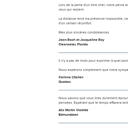
Lors de la perte d'un être cher, notre pein
ceux qui restent.
La distance rend ma présence impossible, c
d'un certain réconfort.
Mes plus sincères condoléances.
Jean-Roch et Jacqueline Roy
Clearwater, Florida
Il n'y a pas de mots pour exprimer à quel poi
Nous espérons simplement que notre sympat
Corinne L'Italien
Quebec
Nous savons que vous êtes durement éprouvés
pensées. Espérant que le temps effacera len
Alix Martin Violette
Edmundston