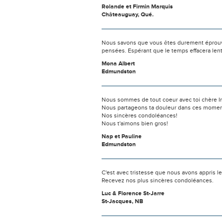
Rolande et Firmin Marquis
Châteauguay, Qué.
Nous savons que vous êtes durement éprouvés
pensées. Espérant que le temps effacera len
Mona Albert
Edmundston
Nous sommes de tout coeur avec toi chère I
Nous partageons ta douleur dans ces moments
Nos sincères condoléances!
Nous t'aimons bien gros!
Nap et Pauline
Edmundston
C'est avec tristesse que nous avons appris 
Recevez nos plus sincères condoléances.
Luc & Florence St-Jarre
St-Jacques, NB