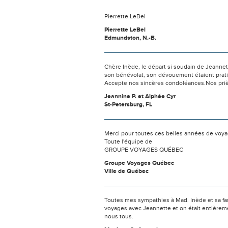
Pierrette LeBel
Pierrette LeBel
Edmundston, N.-B.
Chère Inède, le départ si soudain de Jeanne
son bénévolat, son dévouement étaient pratiq
Accepte nos sincères condoléances.Nos pri
Jeannine P. et Alphée Cyr
St-Petersburg, FL
Merci pour toutes ces belles années de voyag
Toute l'équipe de
GROUPE VOYAGES QUÉBEC
Groupe Voyages Québec
Ville de Québec
Toutes mes sympathies à Mad. Inède et sa fam
voyages avec Jeannette et on était entièremen
nous tous.