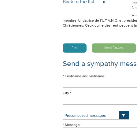
Back to the list
Les
fun
Mme
membre fondatrice de l’U.T.A.N.O. et prés
Chrétiennes. Ceux qui le désirent peuvent fa
Print
Send Flowers
Send a sympathy mes
* Firstname and lastname :
City :
* Message: