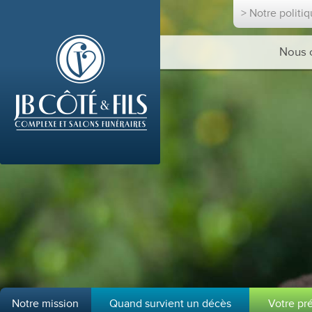
> Notre politi
Nous 
Notre mission
Quand survient un décès
Votre pr