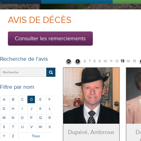
AVIS DE DÉCÈS
Consulter les remerciements
Recherche de l'avis
13
6
7
8
9
10
11
12
14
15
Filtre par nom
A
B
C
D
E
F
G
H
I
J
K
L
M
N
O
P
Q
R
S
T
U
V
W
X
Dupéré, Ambrose
D
Y
Z
Tous