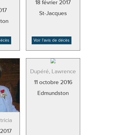
18 février 2017
017
St-Jacques
ton
 décès
Voir l'avis de décès
Dupéré, Lawrence
11 octobre 2016
Edmundston
ricia
 2017