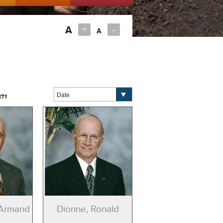
+
-
A
A
171
 Armand
Dionne, Ronald