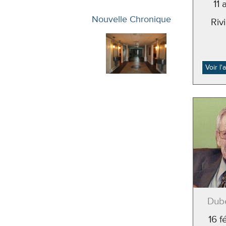
11 
Nouvelle Chronique
Riv
Voir l
Dubé
16 f