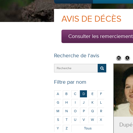
AVIS DE DÉCÈS
Consulter les remerciement
Recherche de l'avis
Filtre par nom
A
B
C
D
E
F
G
H
I
J
K
L
M
N
O
P
Q
R
S
T
U
V
W
X
Dupé
Y
Z
Tous