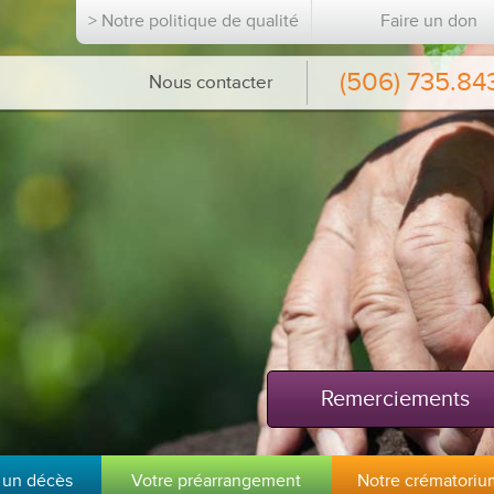
> Notre politique de qualité
Faire un don
(506) 735.84
Nous contacter
Remerciements
 un décès
Votre préarrangement
Notre crématoriu