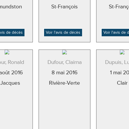
mundston
St-François
St-Franç
'avis de décès
Voir l'avis de décès
Voir l'avis de
ur, Ronald
Dufour, Clairna
Dupuis, Lu
août 2016
8 mai 2016
1 mai 2
-Jacques
Rivière-Verte
Clair