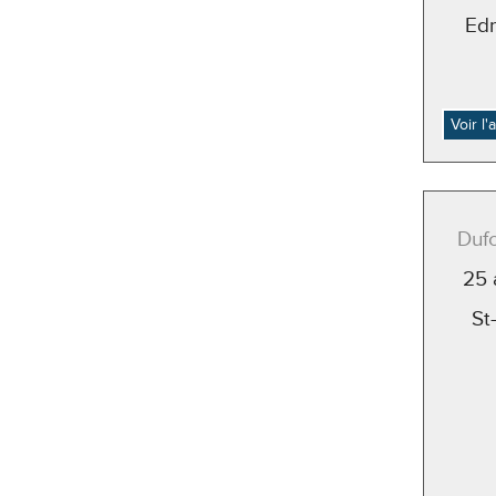
Ed
Voir l
Dufo
25 
St