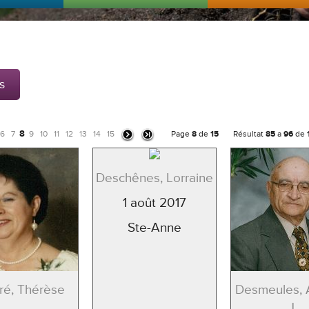
s
8
6
7
9
10
11
12
13
14
15
Page
8
de
15
Résultat
85
a
96
de
Deschênes, Lorraine
1 août 2017
Ste-Anne
ré, Thérèse
Desmeules,
J.