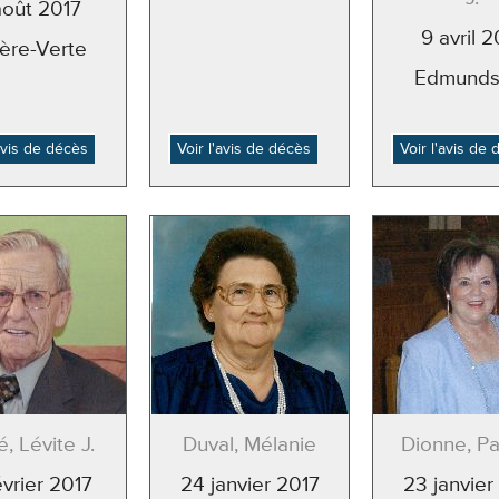
août 2017
9 avril 2
ière-Verte
Edmunds
'avis de décès
Voir l'avis de décès
Voir l'avis de
, Lévite J.
Duval, Mélanie
Dionne, Pat
évrier 2017
24 janvier 2017
23 janvier