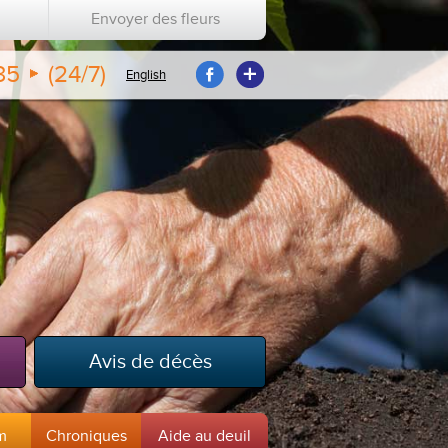
Envoyer des fleurs
35
(24/7)
English
Avis de décès
m
Chroniques
Aide au deuil