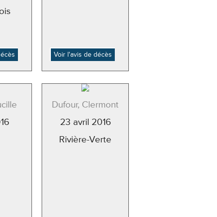
ois
 décès
Voir l'avis de décès
cille
Dufour, Clermont
016
23 avril 2016
Rivière-Verte