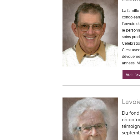
La famille
condoléanc
l’envoie d
le personn
soins prod
Célébratio
C'est avec
dévouement
années. Me
Voir l'
Lavoi
Du fond
réconfor
témoigné
septemb