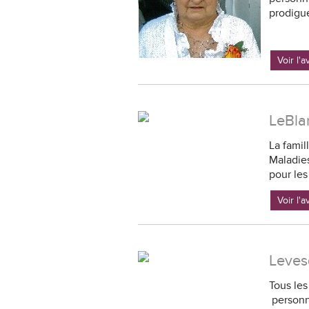
prodigué
Voir l'
LeBlan
La fami
Maladies
pour les
Voir l'
Leves
Tous les
personne