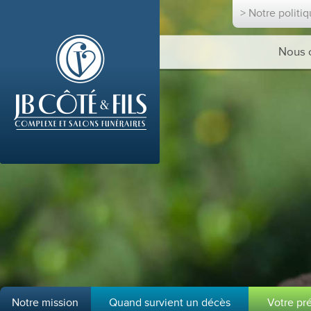
> Notre politi
Nous 
Notre mission
Quand survient un décès
Votre pr