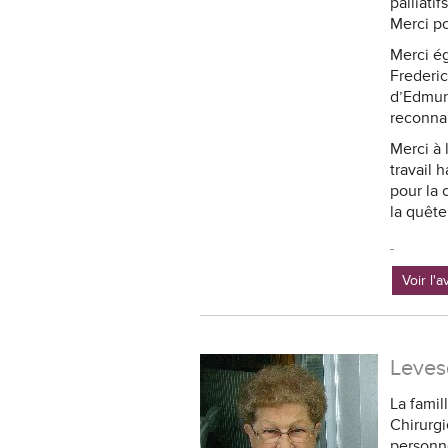
palliati
Merci po
Merci ég
Frederic
d’Edmund
reconnai
Merci à 
travail 
pour la 
la quête
Voir l'
Leves
La famil
Chirurgi
personne