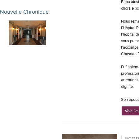
Papa ainsi
chorale po
Nouvelle Chronique
Nous remer
l’Hôpital 
l’hôpital 
vous prene
l’accompag
Christian 
Et finalem
profession
attentions 
dignité.
Son épouse
Voir l'
Lacom