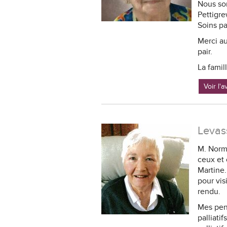
Nous so
Pettigre
Soins pa
Merci au
pair.
La famil
Voir l'
Levas
M. Norma
ceux et 
Martine.
pour vis
rendu.
Mes pens
palliati