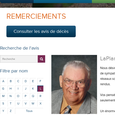
REMERCIEMENTS
Consulter les avis de décès
Recherche de l'avis
LaPla
Nous désir
Filtre par nom
de sympath
réseaux so
A
B
C
D
E
F
rendus.
G
H
I
J
K
L
Vos pensée
M
N
O
P
Q
R
seulement 
S
T
U
V
W
X
Y
Z
Tous
Un énorme